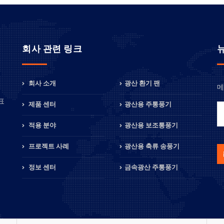
회사 관련 링크
회사 소개
광산 환기 팬
메
정
표
제품 센터
광산용 주통풍기
적용 분야
광산용 보조통풍기
프로젝트 사례
광산용 축류 송풍기
정보 센터
금속광산 주통풍기