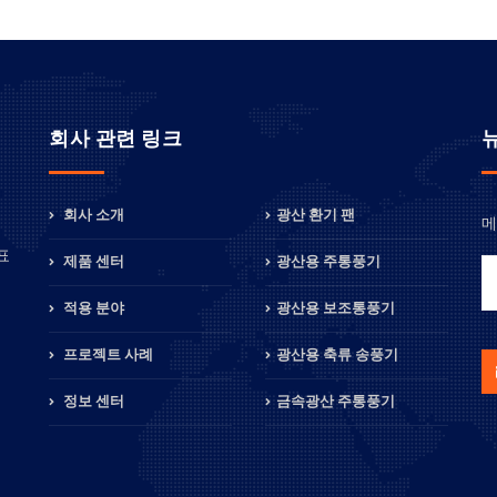
회사 관련 링크
회사 소개
광산 환기 팬
메
정
표
제품 센터
광산용 주통풍기
적용 분야
광산용 보조통풍기
프로젝트 사례
광산용 축류 송풍기
정보 센터
금속광산 주통풍기