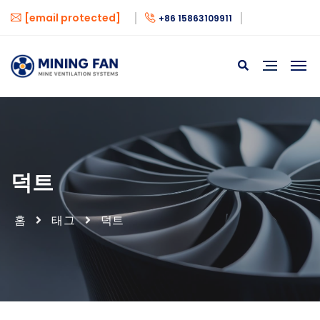
[email protected]
+86 15863109911
덕트
홈
태그
덕트