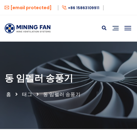
[email protected]
+86 15863109911
동 임펠러 송풍기
홈
태그
동 임펠러 송풍기