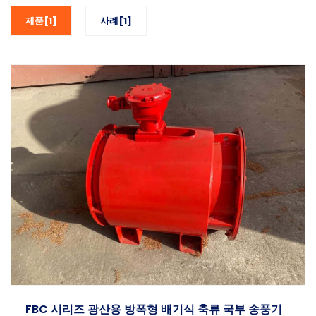
제품[1]
사례[1]
FBC 시리즈 광산용 방폭형 배기식 축류 국부 송풍기