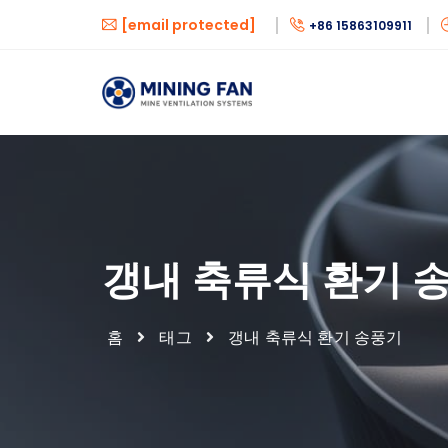
[email protected]
+86 15863109911
갱내 축류식 환기 
홈
태그
갱내 축류식 환기 송풍기