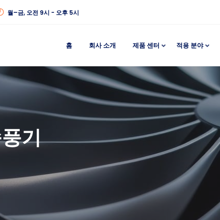
월–금, 오전 9시 - 오후 5시
홈
회사 소개
제품 센터
적용 분야
송풍기