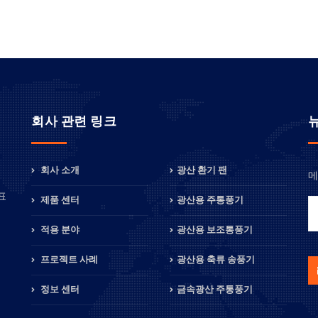
회사 관련 링크
회사 소개
광산 환기 팬
메
정
표
제품 센터
광산용 주통풍기
적용 분야
광산용 보조통풍기
프로젝트 사례
광산용 축류 송풍기
정보 센터
금속광산 주통풍기