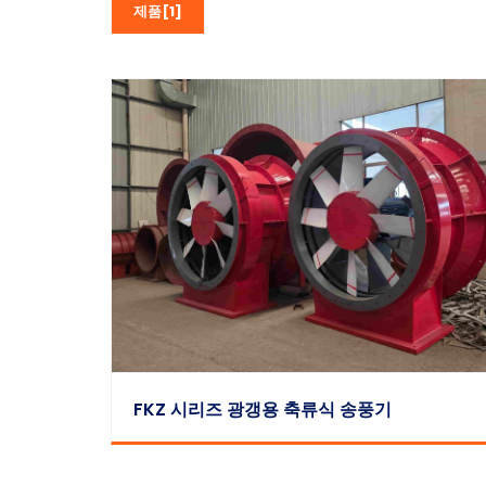
제품[1]
FKZ 시리즈 광갱용 축류식 송풍기