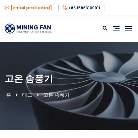
[email protected]
+86 15863109911
고온 송풍기
홈
태그
고온 송풍기