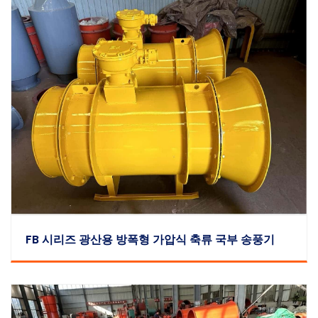
FB 시리즈 광산용 방폭형 가압식 축류 국부 송풍기