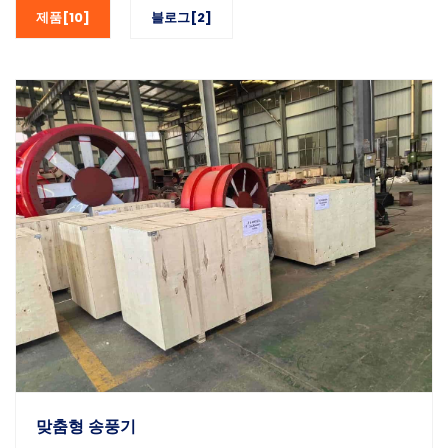
제품[10]
블로그[2]
맞춤형 송풍기