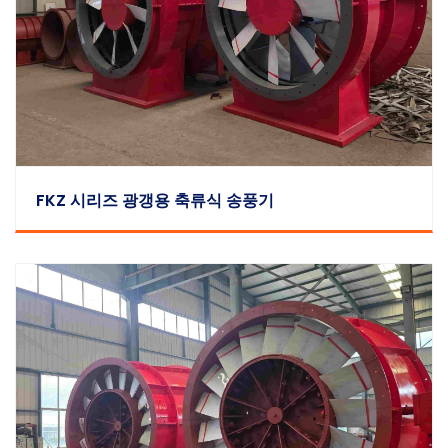
FKZ 시리즈 광갱용 축류식 송풍기