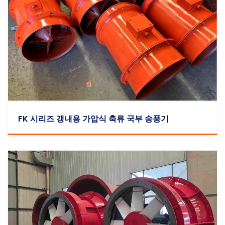
FK 시리즈 갱내용 가압식 축류 국부 송풍기