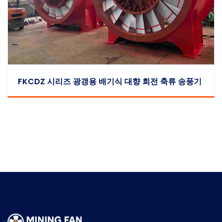
FKCDZ 시리즈 광갱용 배기식 대향 회전 축류 송풍기