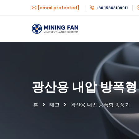
[email protected]
+86 15863109911
광산용 내압 방폭형
홈
태그
광산용 내압 방폭형 송풍기