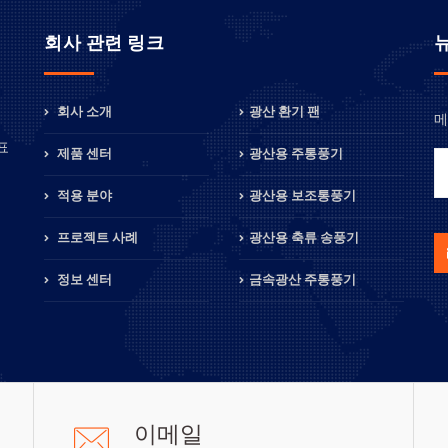
회사 관련 링크
회사 소개
광산 환기 팬
메
정
표
제품 센터
광산용 주통풍기
적용 분야
광산용 보조통풍기
프로젝트 사례
광산용 축류 송풍기
정보 센터
금속광산 주통풍기
이메일