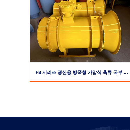
F
B 시리즈 광산용 방폭형 가압식 축류 국부 송풍기