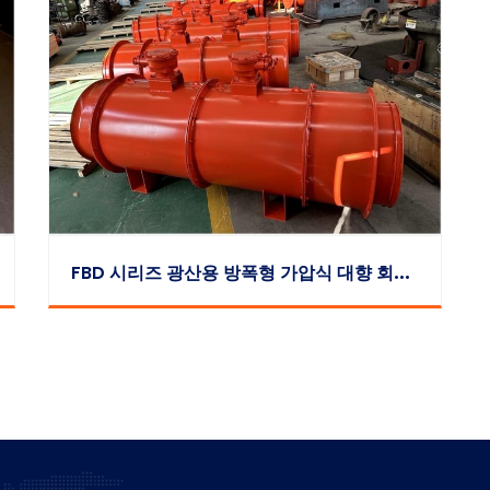
F
BD 시리즈 광산용 방폭형 가압식 대향 회전 축류 국부 송풍기