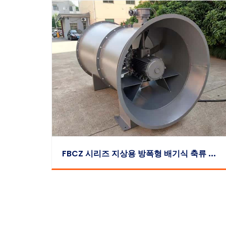
F
BCZ 시리즈 지상용 방폭형 배기식 축류 송풍기