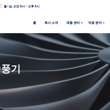
월–금, 오전 9시 - 오후 5시
홈
회사 소개
제품 센터
적용 분야
송풍기