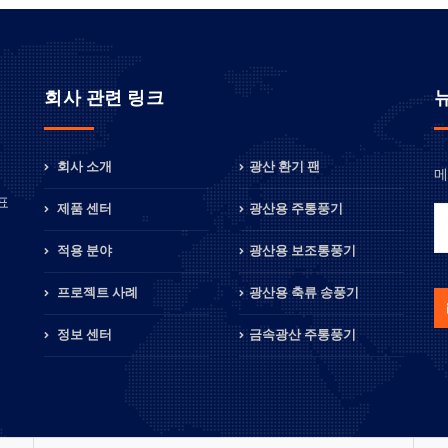
회사 관련 링크
회사 소개
광산 환기 팬
메
정
표
제품 센터
광산용 주통풍기
적용 분야
광산용 보조통풍기
프로젝트 사례
광산용 축류 송풍기
정보 센터
금속광산 주통풍기