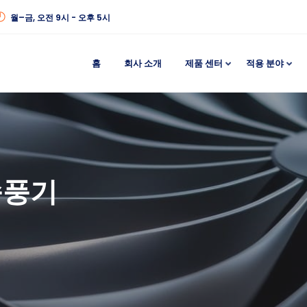
월–금, 오전 9시 - 오후 5시
홈
회사 소개
제품 센터
적용 분야
송풍기