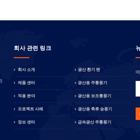
회사 관련 링크
회사 소개
광산 환기 팬
메
정
표
제품 센터
광산용 주통풍기
적용 분야
광산용 보조통풍기
프로젝트 사례
광산용 축류 송풍기
정보 센터
금속광산 주통풍기