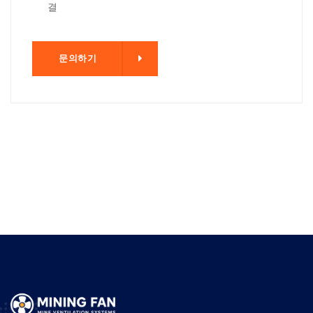
결
기
문의하기