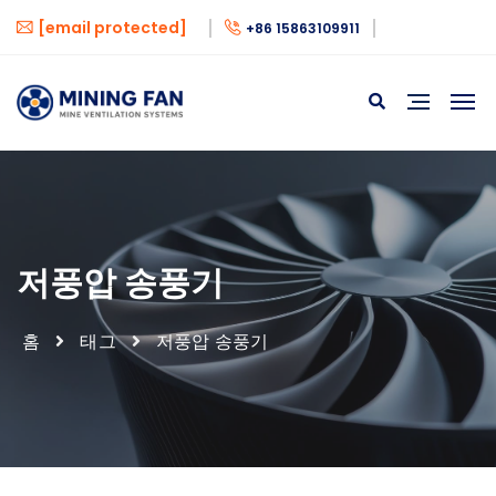
[email protected]
+86 15863109911
저풍압 송풍기
홈
태그
저풍압 송풍기