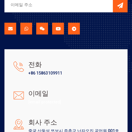
전화
+86 15863109911
이메일
[email protected]
회사 주소
중국 산둥성 쯔보시 주춘구 난자오진 공업원 001호