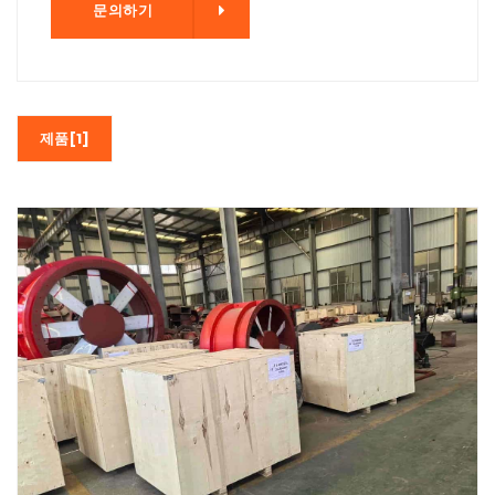
기
문의하기
제품[1]