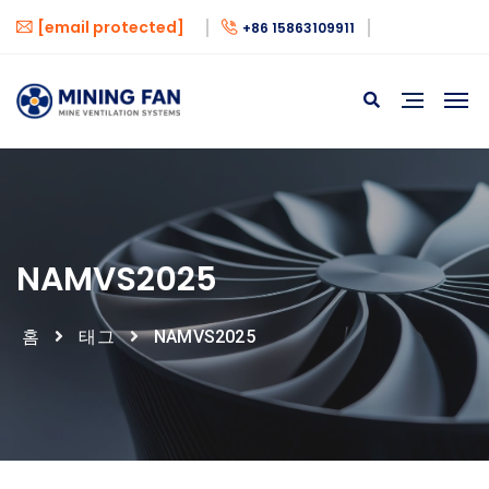
[email protected]
+86 15863109911
NAMVS2025
홈
태그
NAMVS2025