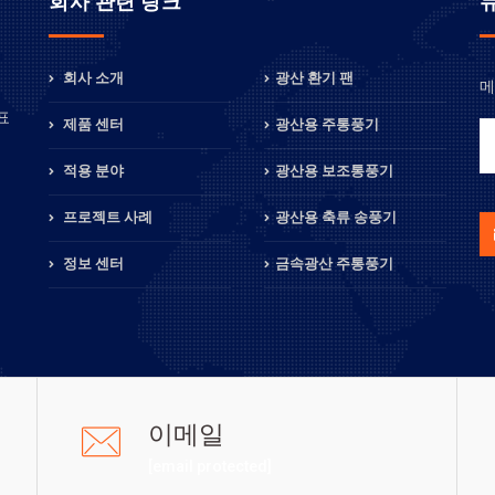
회사 관련 링크
회사 소개
광산 환기 팬
메
정
표
제품 센터
광산용 주통풍기
적용 분야
광산용 보조통풍기
프로젝트 사례
광산용 축류 송풍기
정보 센터
금속광산 주통풍기
이메일
[email protected]