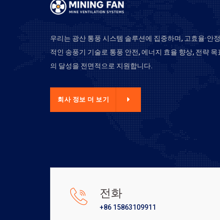
우리는 광산 통풍 시스템 솔루션에 집중하며, 고효율·안
적인 송풍기 기술로 통풍 안전, 에너지 효율 향상, 전략 목
의 달성을 전면적으로 지원합니다.
사 정보 더 보기
회사 정보 더 보기
전화
+86 15863109911