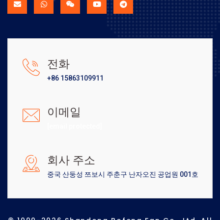
전화
+86 15863109911
이메일
[email protected]
회사 주소
중국 산둥성 쯔보시 주춘구 난자오진 공업원 001호