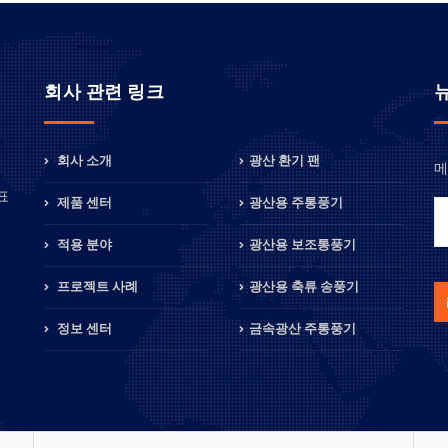
회사 관련 링크
회사 소개
광산 환기 팬
메
정
표
제품 센터
광산용 주통풍기
적용 분야
광산용 보조통풍기
프로젝트 사례
광산용 축류 송풍기
정보 센터
금속광산 주통풍기