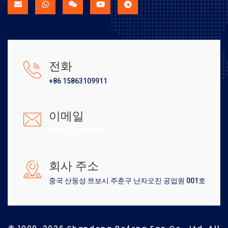
전화
+86 15863109911
이메일
[email protected]
회사 주소
중국 산둥성 쯔보시 주춘구 난자오진 공업원 001호