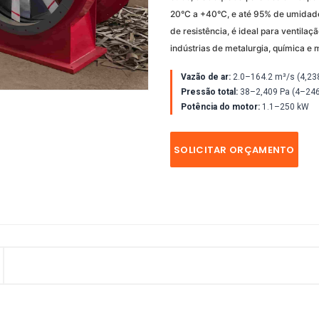
20°C a +40°C, e até 95% de umidade 
de resistência, é ideal para ventila
indústrias de metalurgia, química e 
Vazão de ar:
2.0–164.2 m³/s (4,2
Pressão total:
38–2,409 Pa (4–246
Potência do motor:
1.1–250 kW
SOLICITAR ORÇAMENTO