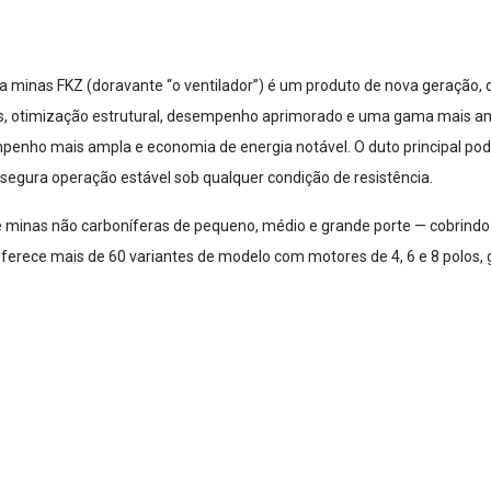
ara minas FKZ (doravante “o ventilador”) é um produto de nova geração, 
s, otimização estrutural, desempenho aprimorado e uma gama mais am
penho mais ampla e economia de energia notável. O duto principal pode 
assegura operação estável sob qualquer condição de resistência.
 minas não carboníferas de pequeno, médio e grande porte — cobrindo t
e oferece mais de 60 variantes de modelo com motores de 4, 6 e 8 polos,