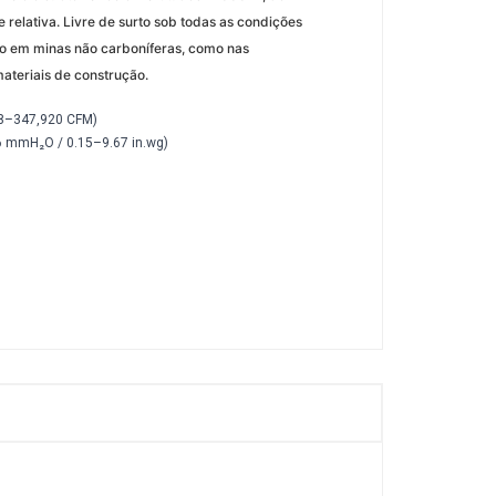
relativa. Livre de surto sob todas as condições
ção em minas não carboníferas, como nas
materiais de construção.
38–347,920 CFM)
 mmH₂O / 0.15–9.67 in.wg)