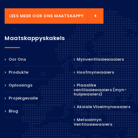
LEES MEER OOR ONS MAATSKAPPY
Maatskappyskakels
Oor Ons
Mynventilasiewaaiers
Produkte
Hoofmynwaaiers
Oplossings
Plaaslike
ventilasiewaaiers (myn-
hulpwaaiers)
Projekgevalle
Aksiale Vloeimynwaaiers
Blog
Metaalmyn
Ventilasiewaaiers