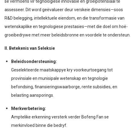
se vermoëns vir tegnologiese innovasie en groeipotensiaal te
assesseer. Dit word geëvalueer deur verskeie dimensies—soos
R&D belegging, intellektuele eiendom, en die transformasie van
wetenskaplike en tegnologiese prestasies—met die doel om hoë-
groeibedrywe met meer beleidsbronne en voordele te ondersteun.
II. Betekenis van Seleksie
Beleidsondersteuning:
Geselekteerde maatskappye kry voorkeurtoegang tot
provinsiale en munisipale wetenskap en tegnologie
befondsing, finansieringswaarborge, rente subsidies, en
belasting aansporings.
Merkverbetering:
Amptelike erkenning versterk verder Bofeng Fan se
merkinvloed binne die bedryf.