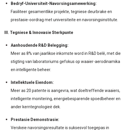
Bedryf-Universiteit-Navorsingsamewerking:
Fasiliteer gesamentlike projekte, tegniese deurbrake en
prestasie-oordrag met universiteite en navorsingsinstitute.
III. Tegniese & Innovasie Sterkpunte
Aanhoudende R&D Belegging:
Meer as 8% van jaarlikse inkomste word in R&D belê, met die
stigting van laboratoriums gefokus op waaier-aerodinamika
en intelligente beheer.
Intellektuele Eiendom:
Meer as 20 patente is aangevra, wat doeltreffende waaiers,
intelligente monitering, energiebesparende spoedbeheer en
ander kerntegnologieë dek.
Prestasie Demonstrasie:
Verskeie navorsingsresultate is suksesvol toegepas in