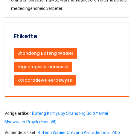
China en oorsese markte, wat markaandeel en internasionale
mededingendheid verbeter.
Etikette
Shandong Bofeng Waaier
tegnologiese innovasie
korporatiewe eerbewyse
Vorige artikel :
Bofeng Kortlys by Shandong Gold Yantai
Mynwaaier Projek (Fase VII)
Volgende artikel :
Bofeng Waaier Ontvang A-gradering in Zibo