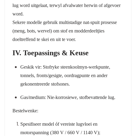
lug word uitgelaat, terwyl afvalwater herwin of afgevoer
word.
Sekere modelle gebruik multistadige nat-spuit prosesse
(meng, bots, wervel) om stof en modderdeeltjies
doeltreffend te skei en uit te voer.
IV. Toepassings & Keuse
Geskik vir:
Stofryke steenkoolmyn-werkpunte,
tonnels, fronts/gesigte, oordragpunte en ander
gekonentreerde stofsones.
Gas/medium:
Nie-korrosiewe, stofbevattende lug.
Bestelwenke:
Spesifiseer model óf vereiste lugvloei en
motorspanning (380 V / 660 V / 1140 V);