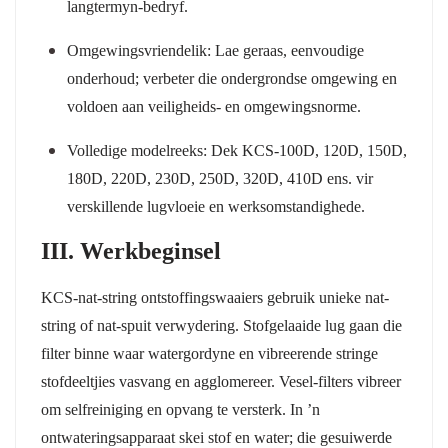
langtermyn-bedryf.
Omgewingsvriendelik:
Lae geraas, eenvoudige
onderhoud; verbeter die ondergrondse omgewing en
voldoen aan veiligheids- en omgewingsnorme.
Volledige modelreeks:
Dek KCS-100D, 120D, 150D,
180D, 220D, 230D, 250D, 320D, 410D ens. vir
verskillende lugvloeie en werksomstandighede.
III. Werkbeginsel
KCS-nat-string ontstoffingswaaiers gebruik unieke nat-
string of nat-spuit verwydering. Stofgelaaide lug gaan die
filter binne waar watergordyne en vibreerende stringe
stofdeeltjies vasvang en agglomereer. Vesel-filters vibreer
om selfreiniging en opvang te versterk. In ’n
ontwateringsapparaat skei stof en water; die gesuiwerde