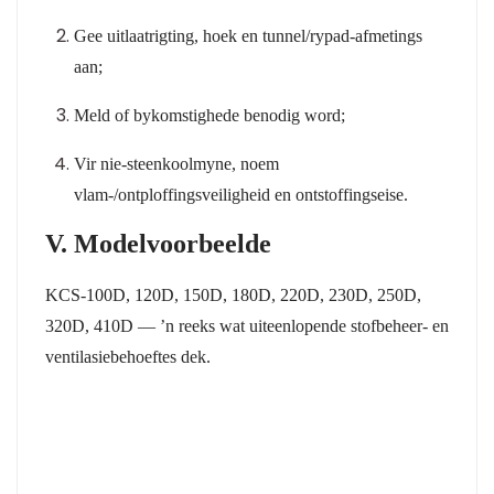
Gee uitlaatrigting, hoek en tunnel/rypad-afmetings
aan;
Meld of bykomstighede benodig word;
Vir nie-steenkoolmyne, noem
vlam-/ontploffingsveiligheid en ontstoffingseise.
V. Modelvoorbeelde
KCS-100D, 120D, 150D, 180D, 220D, 230D, 250D,
320D, 410D
— ’n reeks wat uiteenlopende stofbeheer- en
ventilasiebehoeftes dek.