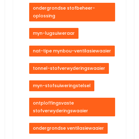
ondergrondse stofbeheer-
oplossing
myn-lugsuiweraar
nat-tipe mynbou-ventilasiewaaier
tonnel-stofverwyderingswaaier
myn-stofsuiweringstelsel
ontploffingsvaste
stofverwyderingswaaier
ondergrondse ventilasiewaaier