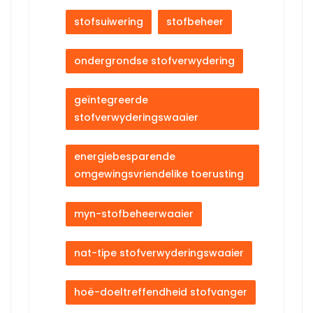
stofsuiwering
stofbeheer
ondergrondse stofverwydering
geïntegreerde
stofverwyderingswaaier
energiebesparende
omgewingsvriendelike toerusting
myn-stofbeheerwaaier
nat-tipe stofverwyderingswaaier
hoë-doeltreffendheid stofvanger