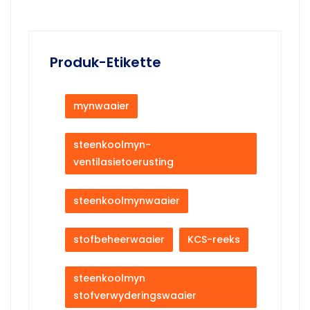
Produk-Etikette
mynwaaier
steenkoolmyn-
ventilasietoerusting
steenkoolmynwaaier
stofbeheerwaaier
KCS-reeks
steenkoolmyn
stofverwyderingswaaier