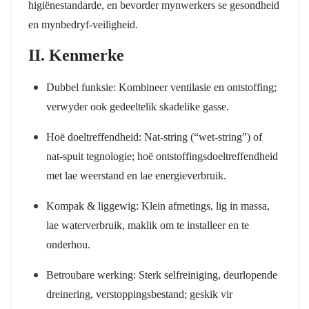
higiënestandarde, en bevorder mynwerkers se gesondheid
en mynbedryf-veiligheid.
II. Kenmerke
Dubbel funksie:
Kombineer ventilasie en ontstoffing;
verwyder ook gedeeltelik skadelike gasse.
Hoë doeltreffendheid:
Nat-string (“wet-string”) of
nat-spuit tegnologie; hoë ontstoffingsdoeltreffendheid
met lae weerstand en lae energieverbruik.
Kompak & liggewig:
Klein afmetings, lig in massa,
lae waterverbruik, maklik om te installeer en te
onderhou.
Betroubare werking:
Sterk selfreiniging, deurlopende
dreinering, verstoppingsbestand; geskik vir