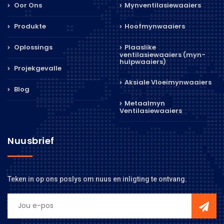
Oor Ons
Mynventilasiewaaiers
Produkte
Hoofmynwaaiers
Oplossings
Plaaslike
ventilasiewaaiers (myn-
hulpwaaiers)
Projekgevalle
Aksiale Vloeimynwaaiers
Blog
Metaalmyn
Ventilasiewaaiers
Nuusbrief
Teken in op ons poslys om nuus en inligting te ontvang.