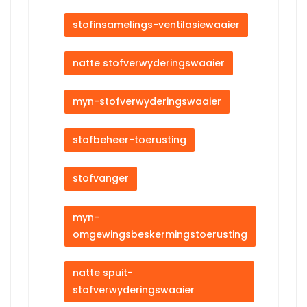
stofinsamelings-ventilasiewaaier
natte stofverwyderingswaaier
myn-stofverwyderingswaaier
stofbeheer-toerusting
stofvanger
myn-
omgewingsbeskermingstoerusting
natte spuit-
stofverwyderingswaaier