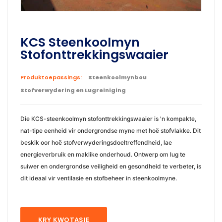
KCS Steenkoolmyn
Stofonttrekkingswaaier
Produktoepassings:
Steenkoolmynbou
Stofverwydering en Lugreiniging
Die KCS-steenkoolmyn stofonttrekkingswaaier is 'n kompakte,
nat-tipe eenheid vir ondergrondse myne met hoë stofvlakke. Dit
beskik oor hoë stofverwyderingsdoeltreffendheid, lae
energieverbruik en maklike onderhoud. Ontwerp om lug te
suiwer en ondergrondse veiligheid en gesondheid te verbeter, is
dit ideaal vir ventilasie en stofbeheer in steenkoolmyne.
KRY KWOTASIE