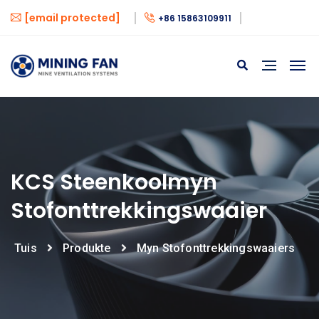
[email protected]
+86 15863109911
KCS Steenkoolmyn
Stofonttrekkingswaaier
Tuis
Produkte
Myn Stofonttrekkingswaaiers