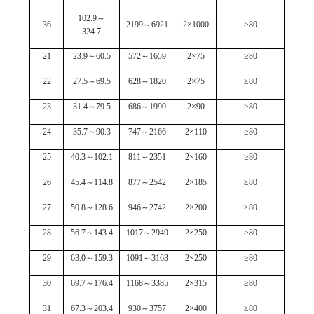
102.9
～
36
2199
～
6921
2×1000
≥80
324.7
21
23.9
～
60.5
572
～
1659
2×75
≥80
22
27.5
～
69.5
628
～
1820
2×75
≥80
23
31.4
～
79.5
686
～
1990
2×90
≥80
24
35.7
～
90.3
747
～
2166
2×110
≥80
25
40.3
～
102.1
811
～
2351
2×160
≥80
26
45.4
～
114.8
877
～
2542
2×185
≥80
27
50.8
～
128.6
946
～
2742
2×200
≥80
28
56.7
～
143.4
1017
～
2949
2×250
≥80
29
63.0
～
159.3
1091
～
3163
2×250
≥80
30
69.7
～
176.4
1168
～
3385
2×315
≥80
31
67.3
～
203.4
930
～
3757
2×400
≥80