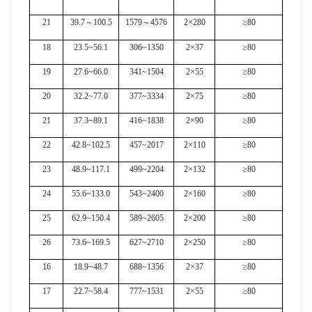
21
39.7
～
100.5
1579
～
4576
2×280
≥80
18
23.5~56.1
306~1350
2×37
≥80
19
27.6~66.0
341~1504
2×55
≥80
20
32.2~77.0
377~3334
2×75
≥80
21
37.3~89.1
416~1838
2×90
≥80
22
42.8~102.5
457~2017
2×110
≥80
23
48.9~117.1
499~2204
2×132
≥80
24
55.6~133.0
543~2400
2×160
≥80
25
62.9~150.4
589~2605
2×200
≥80
26
73.6~169.5
627~2710
2×250
≥80
16
18.9~48.7
688~1356
2×37
≥80
17
22.7~58.4
777~1531
2×55
≥80