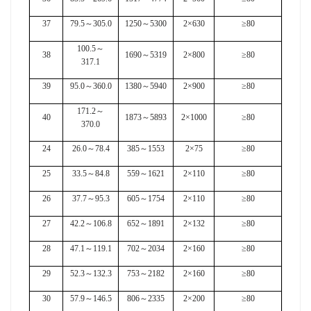
37
79.5
～
305.0
1250
～
5300
2×630
≥80
100.5
～
38
1690
～
5319
2×800
≥80
317.1
39
95.0
～
360.0
1380
～
5940
2×900
≥80
171.2
～
40
1873
～
5893
2×1000
≥80
370.0
24
26.0
～
78.4
385
～
1553
2×75
≥80
25
33.5
～
84.8
559
～
1621
2×110
≥80
26
37.7
～
95.3
605
～
1754
2×110
≥80
27
42.2
～
106.8
652
～
1891
2×132
≥80
28
47.1
～
119.1
702
～
2034
2×160
≥80
29
52.3
～
132.3
753
～
2182
2×160
≥80
30
57.9
～
146.5
806
～
2335
2×200
≥80