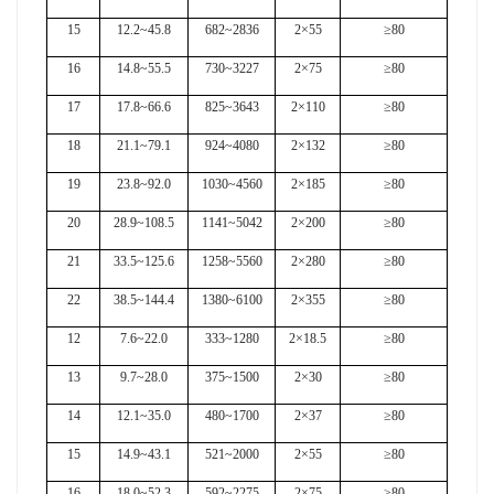
15
12.2~45.8
682~2836
2×55
≥80
16
14.8~55.5
730~3227
2×75
≥80
17
17.8~66.6
825~3643
2×110
≥80
18
21.1~79.1
924~4080
2×132
≥80
19
23.8~92.0
1030~4560
2×185
≥80
20
28.9~108.5
1141~5042
2×200
≥80
21
33.5~125.6
1258~5560
2×280
≥80
22
38.5~144.4
1380~6100
2×355
≥80
12
7.6~22.0
333~1280
2×18.5
≥80
13
9.7~28.0
375~1500
2×30
≥80
14
12.1~35.0
480~1700
2×37
≥80
15
14.9~43.1
521~2000
2×55
≥80
16
18.0~52.3
592~2275
2×75
≥80