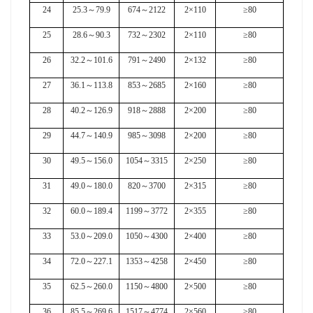
24
25.3
～
79.9
674
～
2122
2×110
≥80
25
28.6
～
90.3
732
～
2302
2×110
≥80
26
32.2
～
101.6
791
～
2490
2×132
≥80
27
36.1
～
113.8
853
～
2685
2×160
≥80
28
40.2
～
126.9
918
～
2888
2×200
≥80
29
44.7
～
140.9
985
～
3098
2×200
≥80
30
49.5
～
156.0
1054
～
3315
2×250
≥80
31
49.0
～
180.0
820
～
3700
2×315
≥80
32
60.0
～
189.4
1199
～
3772
2×355
≥80
33
53.0
～
209.0
1050
～
4300
2×400
≥80
34
72.0
～
227.1
1353
～
4258
2×450
≥80
35
62.5
～
260.0
1150
～
4800
2×500
≥80
36
85.5
～
269.6
1517
～
4774
2×560
≥80