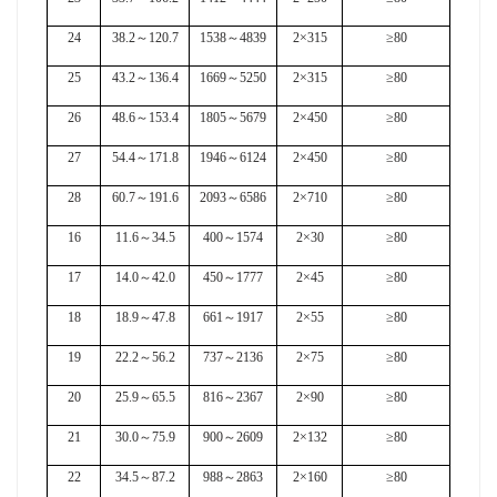
24
38.2
～
120.7
1538
～
4839
2×315
≥80
25
43.2
～
136.4
1669
～
5250
2×315
≥80
26
48.6
～
153.4
1805
～
5679
2×450
≥80
27
54.4
～
171.8
1946
～
6124
2×450
≥80
28
60.7
～
191.6
2093
～
6586
2×710
≥80
16
11.6
～
34.5
400
～
1574
2×30
≥80
17
14.0
～
42.0
450
～
1777
2×45
≥80
18
18.9
～
47.8
661
～
1917
2×55
≥80
19
22.2
～
56.2
737
～
2136
2×75
≥80
20
25.9
～
65.5
816
～
2367
2×90
≥80
21
30.0
～
75.9
900
～
2609
2×132
≥80
22
34.5
～
87.2
988
～
2863
2×160
≥80