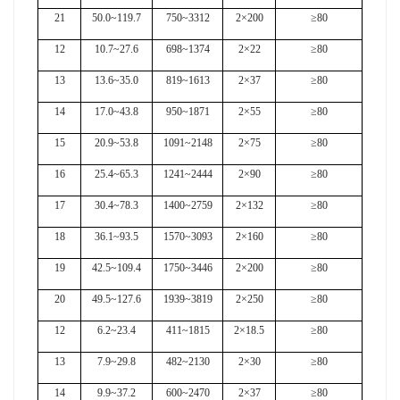
21
50.0~119.7
750~3312
2×200
≥80
12
10.7~27.6
698~1374
2×22
≥80
13
13.6~35.0
819~1613
2×37
≥80
14
17.0~43.8
950~1871
2×55
≥80
15
20.9~53.8
1091~2148
2×75
≥80
16
25.4~65.3
1241~2444
2×90
≥80
17
30.4~78.3
1400~2759
2×132
≥80
18
36.1~93.5
1570~3093
2×160
≥80
19
42.5~109.4
1750~3446
2×200
≥80
20
49.5~127.6
1939~3819
2×250
≥80
12
6.2~23.4
411~1815
2×18.5
≥80
13
7.9~29.8
482~2130
2×30
≥80
14
9.9~37.2
600~2470
2×37
≥80