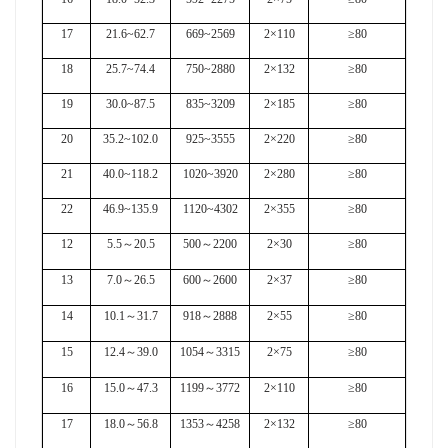
17
21.6~62.7
669~2569
2×110
≥80
18
25.7~74.4
750~2880
2×132
≥80
19
30.0~87.5
835~3209
2×185
≥80
20
35.2~102.0
925~3555
2×220
≥80
21
40.0~118.2
1020~3920
2×280
≥80
22
46.9~135.9
1120~4302
2×355
≥80
12
5.5
～
20.5
500
～
2200
2×30
≥80
13
7.0
～
26.5
600
～
2600
2×37
≥80
14
10.1
～
31.7
918
～
2888
2×55
≥80
15
12.4
～
39.0
1054
～
3315
2×75
≥80
16
15.0
～
47.3
1199
～
3772
2×110
≥80
17
18.0
～
56.8
1353
～
4258
2×132
≥80