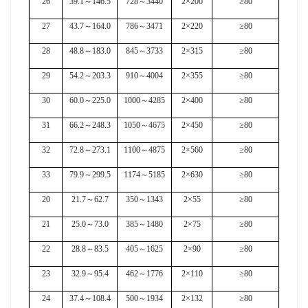
26
39.1
～
146.5
728
～
3440
2×200
≥80
27
43.7
～
164.0
786
～
3471
2×220
≥80
28
48.8
～
183.0
845
～
3733
2×315
≥80
29
54.2
～
203.3
910
～
4004
2×355
≥80
30
60.0
～
225.0
1000
～
4285
2×400
≥80
31
66.2
～
248.3
1050
～
4675
2×450
≥80
32
72.8
～
273.1
1100
～
4875
2×560
≥80
33
79.9
～
299.5
1174
～
5185
2×630
≥80
20
21.7
～
62.7
350
～
1343
2×55
≥80
21
25.0
～
73.0
385
～
1480
2×75
≥80
22
28.8
～
83.5
405
～
1625
2×90
≥80
23
32.9
～
95.4
462
～
1776
2×110
≥80
24
37.4
～
108.4
500
～
1934
2×132
≥80