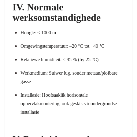
IV. Normale
werksomstandighede
Hoogte:
≤ 1000 m
Omgewingstemperatuur:
–20 °C tot +40 °C
Relatiewe humiditeit:
≤ 95 % (by 25 °C)
Werkmedium:
Suiwer lug, sonder metaan/plofbare
gasse
Installasie:
Hoofsaaklik horisontale
oppervlakmontering, ook geskik vir ondergrondse
installasie