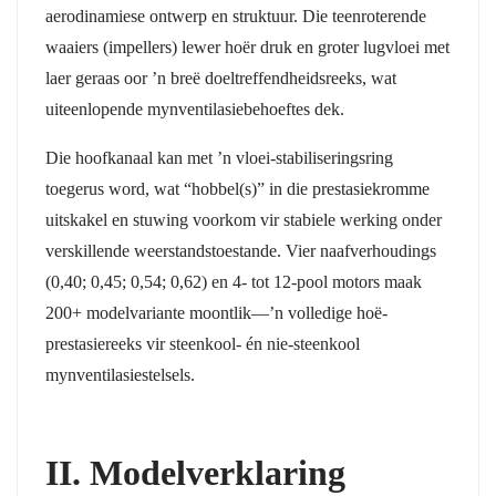
aerodinamiese ontwerp en struktuur. Die teenroterende
waaiers (impellers) lewer hoër druk en groter lugvloei met
laer geraas oor ’n breë doeltreffendheidsreeks, wat
uiteenlopende mynventilasiebehoeftes dek.
Die hoofkanaal kan met ’n vloei-stabiliseringsring
toegerus word, wat “hobbel(s)” in die prestasiekromme
uitskakel en stuwing voorkom vir stabiele werking onder
verskillende weerstandstoestande. Vier naafverhoudings
(0,40; 0,45; 0,54; 0,62) en 4- tot 12-pool motors maak
200+ modelvariante moontlik—’n volledige hoë-
prestasiereeks vir steenkool- én nie-steenkool
mynventilasiestelsels.
II. Modelverklaring