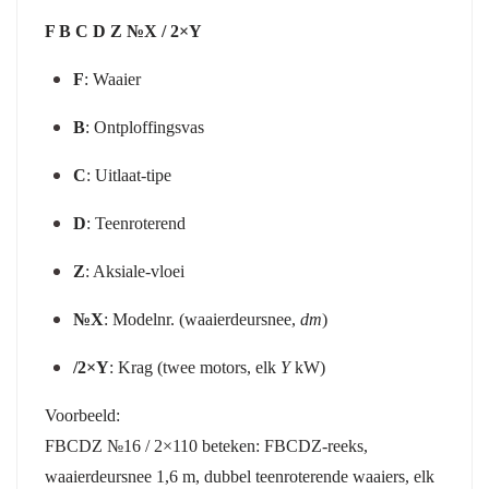
F B C D Z №X / 2×Y
F
: Waaier
B
: Ontploffingsvas
C
: Uitlaat-tipe
D
: Teenroterend
Z
: Aksiale-vloei
№X
: Modelnr. (waaierdeursnee,
dm
)
/2×Y
: Krag (twee motors, elk
Y
kW)
Voorbeeld:
FBCDZ №16 / 2×110 beteken: FBCDZ-reeks,
waaierdeursnee 1,6 m, dubbel teenroterende waaiers, elk