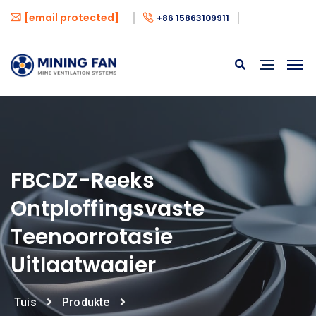
[email protected]
+86 15863109911
FBCDZ-Reeks
Ontploffingsvaste
Teenoorrotasie
Uitlaatwaaier
Tuis
Produkte