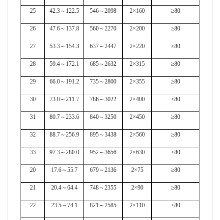
25
42.3
～
122.5
546
～
2098
2×160
≥80
26
47.6
～
137.8
560
～
2270
2×200
≥80
27
53.3
～
154.3
637
～
2447
2×220
≥80
28
59.4
～
172.1
685
～
2632
2×315
≥80
29
66.0
～
191.2
735
～
2800
2×355
≥80
30
73.0
～
211.7
786
～
3022
2×400
≥80
31
80.7
～
233.6
840
～
3250
2×450
≥80
32
88.7
～
256.9
895
～
3438
2×560
≥80
33
97.3
～
280.0
952
～
3656
2×630
≥80
20
17.6
～
55.7
679
～
2136
2×75
≥80
21
20.4
～
64.4
748
～
2355
2×90
≥80
22
23.5
～
74.1
821
～
2585
2×110
≥80