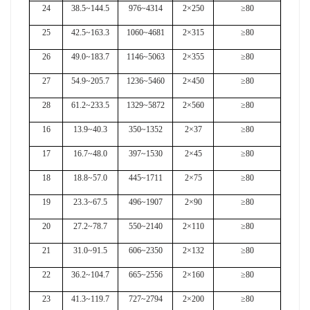
24
38.5~144.5
976~4314
2×250
≥80
25
42.5~163.3
1060~4681
2×315
≥80
26
49.0~183.7
1146~5063
2×355
≥80
27
54.9~205.7
1236~5460
2×450
≥80
28
61.2~233.5
1329~5872
2×560
≥80
16
13.9~40.3
350~1352
2×37
≥80
17
16.7~48.0
397~1530
2×45
≥80
18
18.8~57.0
445~1711
2×75
≥80
19
23.3~67.5
496~1907
2×90
≥80
20
27.2~78.7
550~2140
2×110
≥80
21
31.0~91.5
606~2350
2×132
≥80
22
36.2~104.7
665~2556
2×160
≥80
23
41.3~119.7
727~2794
2×200
≥80