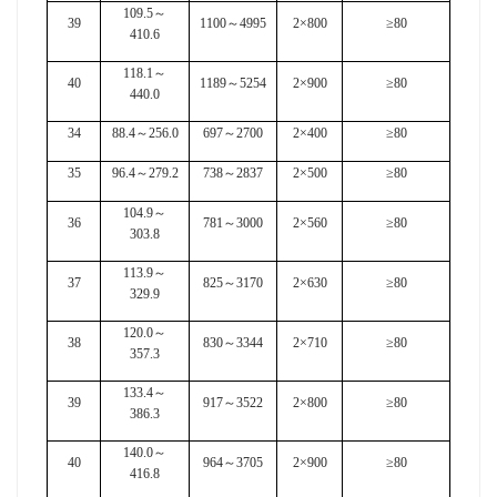
109.5
～
39
1100
～
4995
2×800
≥80
410.6
118.1
～
40
1189
～
5254
2×900
≥80
440.0
34
88.4
～
256.0
697
～
2700
2×400
≥80
35
96.4
～
279.2
738
～
2837
2×500
≥80
104.9
～
36
781
～
3000
2×560
≥80
303.8
113.9
～
37
825
～
3170
2×630
≥80
329.9
120.0
～
38
830
～
3344
2×710
≥80
357.3
133.4
～
39
917
～
3522
2×800
≥80
386.3
140.0
～
40
964
～
3705
2×900
≥80
416.8