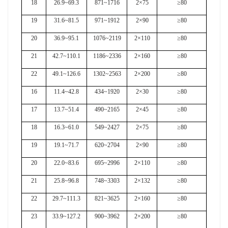
18
26.9~69.3
871~1716
2×75
≥80
19
31.6~81.5
971~1912
2×90
≥80
20
36.9~95.1
1076~2119
2×110
≥80
21
42.7~110.1
1186~2336
2×160
≥80
22
49.1~126.6
1302~2563
2×200
≥80
16
11.4~42.8
434~1920
2×30
≥80
17
13.7~51.4
490~2165
2×45
≥80
18
16.3~61.0
549~2427
2×75
≥80
19
19.1~71.7
620~2704
2×90
≥80
20
22.0~83.6
695~2996
2×110
≥80
21
25.8~96.8
748~3303
2×132
≥80
22
29.7~111.3
821~3625
2×160
≥80
23
33.9~127.2
900~3962
2×200
≥80