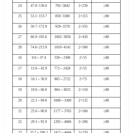
24
47.0~136.0
792~3042
2×250
≥80
25
53.1~153.7
850~3300
2×315
≥80
26
59.7~172.9
929~3570
2×355
≥80
27
66.9~193.6
1002~3850
2×450
≥80
28
74.6~215.9
1010~4141
2×560
≥80
16
9.0
～
37.4
550
～
2300
2×55
≥80
17
13.6
～
42.9
772
～
2428
2×55
≥80
18
16.1
～
50.9
865
～
2722
2×75
≥80
19
19.0
～
60.0
964
～
3033
2×110
≥80
20
22.1
～
69.8
1068
～
3360
2×132
≥80
21
25.6
～
80.8
1177
～
3705
2×160
≥80
22
29.5
～
92.9
1292
～
4066
2×200
≥80
23
33.7
～
106.2
1412
～
4444
2×250
≥80