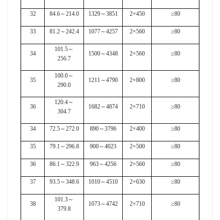
32
84.6
～
214.0
1329
～
3851
2×450
≥80
33
81.2
～
242.4
1077
～
4257
2×560
≥80
101.5
～
34
1500
～
4348
2×560
≥80
256.7
100.0
～
35
1211
～
4790
2×800
≥80
290.0
120.4
～
36
1682
～
4874
2×710
≥80
304.7
34
72.5
～
272.0
890
～
3796
2×400
≥80
35
79.1
～
296.8
900
～
4023
2×500
≥80
36
86.1
～
322.9
963
～
4256
2×560
≥80
37
93.5
～
348.6
1010
～
4510
2×630
≥80
101.3
～
38
1073
～
4742
2×710
≥80
379.8