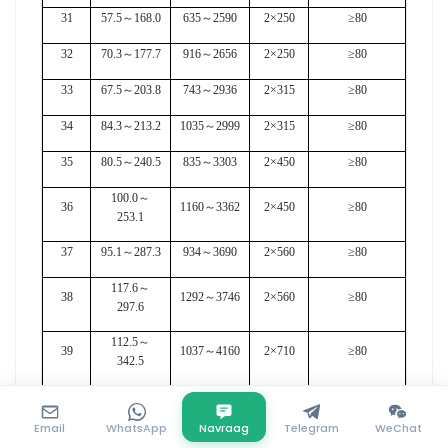
31
57.5
～
168.0
635
～
2590
2×250
≥80
32
70.3
～
177.7
916
～
2656
2×250
≥80
33
67.5
～
203.8
743
～
2936
2×315
≥80
34
84.3
～
213.2
1035
～
2999
2×315
≥80
35
80.5
～
240.5
835
～
3303
2×450
≥80
100.0
～
36
1160
～
3362
2×450
≥80
253.1
37
95.1
～
287.3
934
～
3690
2×560
≥80
117.6
～
38
1292
～
3746
2×560
≥80
297.6
112.5
～
39
1037
～
4160
2×710
≥80
342.5
137.2
～
40
1432
～
4150
2×710
≥80
347.2
Email
WhatsApp
Navraag
Telegram
WeChat