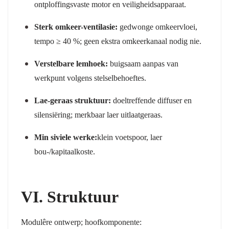
ontploffingsvaste motor en veiligheidsapparaat.
Sterk omkeer-ventilasie:
gedwonge omkeervloei,
tempo ≥ 40 %; geen ekstra omkeerkanaal nodig nie.
Verstelbare lemhoek:
buigsaam aanpas van
werkpunt volgens stelselbehoeftes.
Lae-geraas struktuur:
doeltreffende diffuser en
silensiëring; merkbaar laer uitlaatgeraas.
Min siviele werke:
klein voetspoor, laer
bou-/kapitaalkoste.
VI. Struktuur
Modulêre ontwerp
; hoofkomponente: