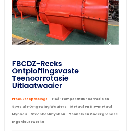
FBCDZ-Reeks
Ontploffingsvaste
Teenoorrotasie
Uitlaatwaaier
Produktoepassings:
Hoë-Temperatuur Korrosie en
Spesiale Omgewing Waaiers
Metaal en Nie-metaal
Mynbou
Steenkoolmynbou
Tonnels en Ondergrondse
Ingenieurswerke