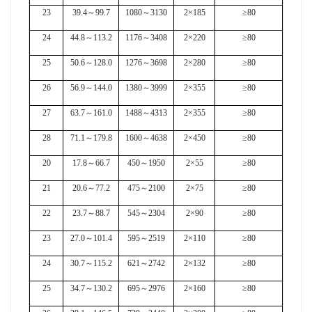
23
39.4
～
99.7
1080
～
3130
2×185
≥80
24
44.8
～
113.2
1176
～
3408
2×220
≥80
25
50.6
～
128.0
1276
～
3698
2×280
≥80
26
56.9
～
144.0
1380
～
3999
2×355
≥80
27
63.7
～
161.0
1488
～
4313
2×355
≥80
28
71.1
～
179.8
1600
～
4638
2×450
≥80
20
17.8
～
66.7
450
～
1950
2×55
≥80
21
20.6
～
77.2
475
～
2100
2×75
≥80
22
23.7
～
88.7
545
～
2304
2×90
≥80
23
27.0
～
101.4
595
～
2519
2×110
≥80
24
30.7
～
115.2
621
～
2742
2×132
≥80
25
34.7
～
130.2
695
～
2976
2×160
≥80