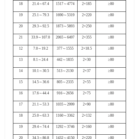
18
21.4
～
67.4
1517
～
4774
2×185
≥80
19
25.1
～
79.3
1690
～
5319
2×220
≥80
20
29.3
～
92.5
1873
～
5893
2×250
≥80
21
33.9
～
107.0
2065
～
6497
2×355
≥80
12
7.0
～
19.2
377
～
1555
2×18.5
≥80
13
8.1
～
24.4
442
～
1835
2×30
≥80
14
10.1
～
30.5
513
～
2130
2×37
≥80
15
14.5
～
36.6
805
～
2335
2×55
≥80
16
17.6
～
44.4
916
～
2656
2×75
≥80
17
21.1
～
53.3
1035
～
2999
2×90
≥80
18
25.0
～
63.3
1160
～
3362
2×132
≥80
19
29.4
～
74.4
1292
～
3746
2×160
≥80
20
34.3
～
86.8
1432
～
4150
2×220
≥80