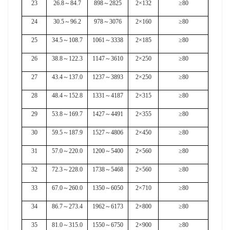
23
26.8
～
84.7
898
～
2825
2×132
≥80
24
30.5
～
96.2
978
～
3076
2×160
≥80
25
34.5
～
108.7
1061
～
3338
2×185
≥80
26
38.8
～
122.3
1147
～
3610
2×250
≥80
27
43.4
～
137.0
1237
～
3893
2×250
≥80
28
48.4
～
152.8
1331
～
4187
2×315
≥80
29
53.8
～
169.7
1427
～
4491
2×355
≥80
30
59.5
～
187.9
1527
～
4806
2×450
≥80
31
57.0
～
220.0
1200
～
5400
2×560
≥80
32
72.3
～
228.0
1738
～
5468
2×560
≥80
33
67.0
～
260.0
1350
～
6050
2×710
≥80
34
86.7
～
273.4
1962
～
6173
2×800
≥80
35
81.0
～
315.0
1550
～
6750
2×900
≥80