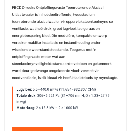
FBCDZ-reeks Ontploffingsvaste Teenroterende Aksiaal
Uitlaatwaaier is 'n hoëdoeltreffende, tweestadium
teenroterende aksiaalwaaier vir oppervlaksteenkoolmyne se
ventilasie, wat hoë druk, groot lugvloei, lae geraas en
energiebesparing bied. Die modulêre, kompakte ontwerp
verseker maklike installasie en instandhouding onder
wisselende weerstandstoestande. Toegerus met 'n
ontploffingsvaste motor wat aan
steenkoolmynveiligheidsstandaarde voldoen en gekenmerk
word deur gedwonge omgekeerde vloei-vermoë vir
noodventilasie, is dit ideaal vir hoofuitlaaistelsels by mynskagte.
Lugvloei:
5.5–440.0 m³/s (11,654–932,307 CFM)
Totale druk:
306–6,921 Pa (31–706 mmH₂O / 1.23–27.79
in.wg)
Motorkrag:
2 × 18.5 kW – 2 × 1000 kW