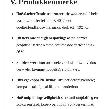
V. Produkkenmerke
Hoë-doeltreffende teenroterende waaiers:
dubbele
waaiers, sonder leilemme; 40–70 %
doeltreffendheidswins; maks. druk tot +192 %.
Uitstekende energiebesparing:
aerodinamies
geoptimaliseerde lemme; statiese doeltreffendheid ≥
86 %.
Stabiele werking:
opsionele vloei-stabiliseringsring
verwyder kromme-hobbel(s); stuwingvry.
Direkgekoppelde struktuur:
laer oordragverliese;
kompak, stabiel, maklik om te onderhou.
Hoë ontploffingsveiligheid:
sterk anti-ontploffing en
skokweerstand; kopervoering vir vonkbeskerming;