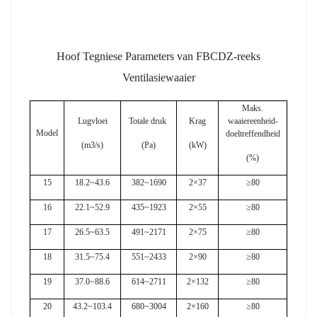
Hoof Tegniese Parameters van FBCDZ-reeks
Ventilasiewaaier
Maks.
Lugvloei
Totale druk
Krag
waaiereenheid-
Model
doeltreffendheid
(m3/s)
(Pa)
(kW)
(%)
15
18.2~43.6
382~1690
2×37
≥80
16
22.1~52.9
435~1923
2×55
≥80
17
26.5~63.5
491~2171
2×75
≥80
18
31.5~75.4
551~2433
2×90
≥80
19
37.0~88.6
614~2711
2×132
≥80
20
43.2~103.4
680~3004
2×160
≥80