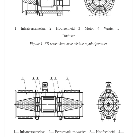
1— Inlaatversamelaar 2— Hoofeenheid 3— Motor 4— Waaier 5—
Diffuser
Figuur 1 FB-reeks vlamvaste aksiale mynhulpwaaier
1— Inlaatversamelaar 2— Eerstestadium-waaier 3— Hoofeenheid 4—