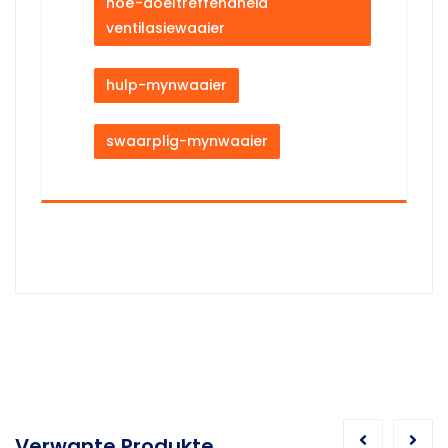
hoë-doeltreffendheid
ventilasiewaaier
hulp-mynwaaier
swaarplig-mynwaaier
Verwante Produkte