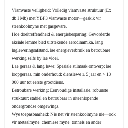
Vlamvaste veiligheid:
Volledig vlamvaste struktuur (Ex
db I Mb) met YBF3 vlamvaste motor—geskik vir
steenkoolmyne met gasgevare.
Hoë doeltreffendheid & energiebesparing: Gevorderde
aksiale lemme bied uitstekende aerodinamika, lang
lugleweringsafstand, lae energieverbruik en betroubare
werking selfs by lae vloei.
Lae geraas & lang lewe: Spesiale stilmaak-ontwerp; lae
loopgeraas, min onderhoud; dienslewe ≥ 5 jaar en > 13
000 uur tot eerste grootdiens.
Betroubare werking: Eenvoudige installasie, robuuste
struktuur; stabiel en betroubaar in uiteenlopende
ondergrondse omgewings.
Wye toepasbaarheid: Nie net vir steenkoolmyne nie—ook
vir metaalmyne, chemiese myne, tonnels en ander