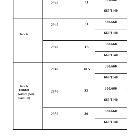
11
2940
12.1/7.
660/1140
380/660
20.9/12.
11
2940
12.1/7.
660/1140
№5.6
380/660
28.4/16.
2940
15
660/1140
16.3/9.
380/660
35.5/20.
2940
18.5
660/1140
20.5/11.
№5.6
380/660
41.0/24.
Dubbel-
22
2940
waaier (twee-
stadium)
660/1140
24.4/13.
380/660
55.6/32.
2950
30
660/1140
32.1/18.