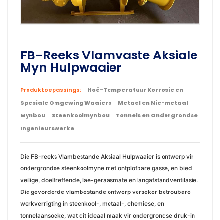
FB-Reeks Vlamvaste Aksiale
Myn Hulpwaaier
Produktoepassings:
Hoë-Temperatuur Korrosie en
Spesiale Omgewing Waaiers
Metaal en Nie-metaal
Mynbou
Steenkoolmynbou
Tonnels en Ondergrondse
Ingenieurswerke
Die FB-reeks Vlambestande Aksiaal Hulpwaaier is ontwerp vir
ondergrondse steenkoolmyne met ontplofbare gasse, en bied
veilige, doeltreffende, lae-geraasmate en langafstandventilasie.
Die gevorderde vlambestande ontwerp verseker betroubare
werkverrigting in steenkool-, metaal-, chemiese, en
tonnelaansoeke, wat dit ideaal maak vir ondergrondse druk-in