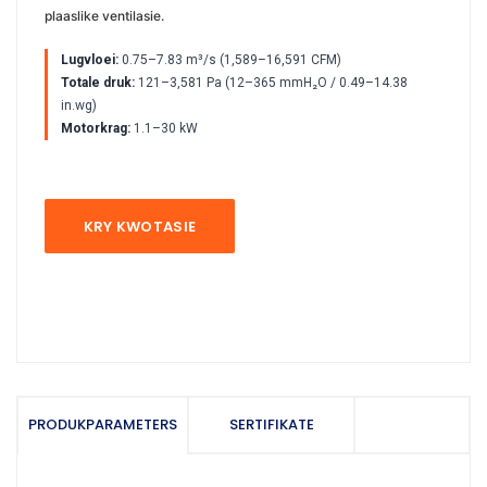
plaaslike ventilasie.
Lugvloei:
0.75–7.83 m³/s (1,589–16,591 CFM)
Totale druk:
121–3,581 Pa (12–365 mmH₂O / 0.49–14.38
in.wg)
Motorkrag:
1.1–30 kW
KRY KWOTASIE
PRODUKPARAMETERS
SERTIFIKATE