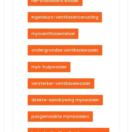
nie-standaard waaier
ingenieurs-ventilasietoerusting
mynventilasiestelsel
ondergrondse ventilasiewaaier
myn-hulpwaaier
versterker-ventilasiewaaier
direkte-aandrywing mynwaaier
pasgemaakte mynwaaiers