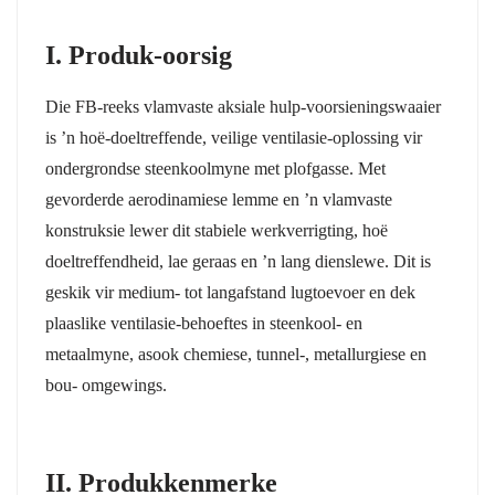
I. Produk-oorsig
Die FB-reeks vlamvaste aksiale hulp-voorsieningswaaier
is ’n hoë-doeltreffende, veilige ventilasie-oplossing vir
ondergrondse steenkoolmyne met plofgasse. Met
gevorderde aerodinamiese lemme en ’n vlamvaste
konstruksie lewer dit stabiele werkverrigting, hoë
doeltreffendheid, lae geraas en ’n lang dienslewe. Dit is
geskik vir medium- tot langafstand lugtoevoer en dek
plaaslike ventilasie-behoeftes in steenkool- en
metaalmyne, asook chemiese, tunnel-, metallurgiese en
bou- omgewings.
II. Produkkenmerke