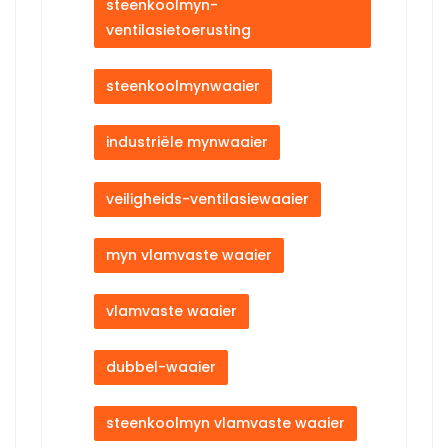
steenkoolmyn-
ventilasietoerusting
steenkoolmynwaaier
industriële mynwaaier
veiligheids-ventilasiewaaier
myn vlamvaste waaier
vlamvaste waaier
dubbel-waaier
steenkoolmyn vlamvaste waaier