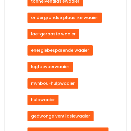
tonnelventilasiewaaier
ondergrondse plaaslike waaier
lae-geraaste waaier
energiebesparende waaier
lugtoevoerwaaier
mynbou-hulpwaaier
hulpwaaier
gedwonge ventilasiewaaier