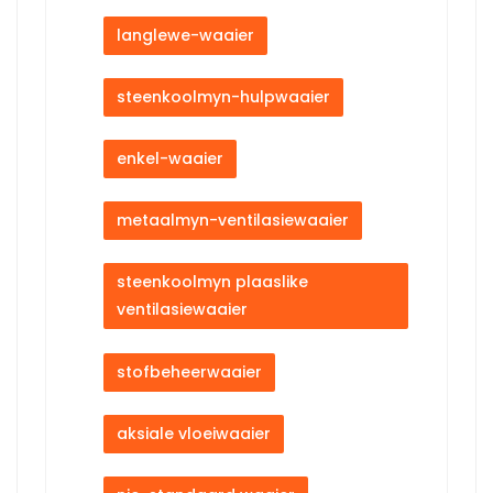
langlewe-waaier
steenkoolmyn-hulpwaaier
enkel-waaier
metaalmyn-ventilasiewaaier
steenkoolmyn plaaslike
ventilasiewaaier
stofbeheerwaaier
aksiale vloeiwaaier