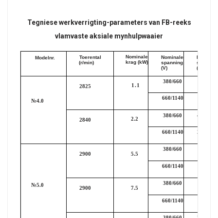
Tegniese werkverrigting-parameters van
FB-reeks
vlamvaste aksiale mynhulpwaaier
Nominale
Toerental
Nominale
Nominal
Modelnr.
krag (kW)
(r/min)
spanning
stroom
(V)
(A)
380/660
2.6/1.5
1.1
2825
660/1140
1.5/0.8
№4.0
380/660
4.73/2.7
2.2
2840
660/1140
2.73/1.6
380/660
11.1/6.4
2900
5.5
660/1140
6.4/3.7
380/660
14.8/8.
№5.0
2900
7.5
660/1140
8.7/4.9
380/660
20.9/12.