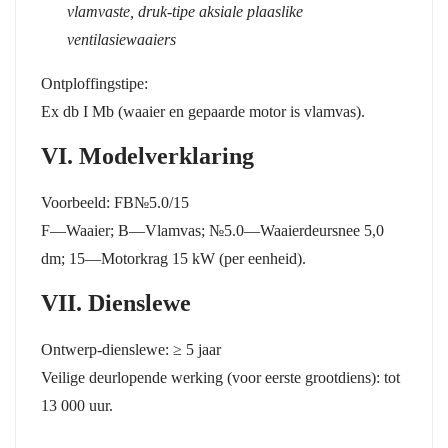
vlamvaste, druk-tipe aksiale plaaslike
ventilasiewaaiers
Ontploffingstipe:
Ex db I Mb (waaier en gepaarde motor is vlamvas).
VI. Modelverklaring
Voorbeeld:
FB№5.0/15
F—Waaier; B—Vlamvas; №5.0—Waaierdeursnee 5,0
dm; 15—Motorkrag 15 kW (per eenheid).
VII. Dienslewe
Ontwerp-dienslewe:
≥ 5 jaar
Veilige deurlopende werking (voor eerste grootdiens): tot
13 000 uur.