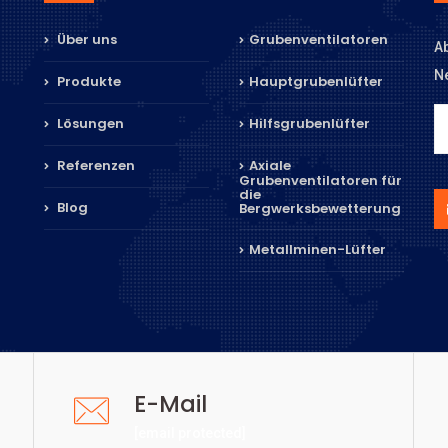
Über uns
Grubenventilatoren
Ab
Ne
Produkte
Hauptgrubenlüfter
Lösungen
Hilfsgrubenlüfter
Referenzen
Axiale
Grubenventilatoren für
die
Blog
Bergwerksbewetterung
Metallminen-Lüfter
E-Mail
[email protected]