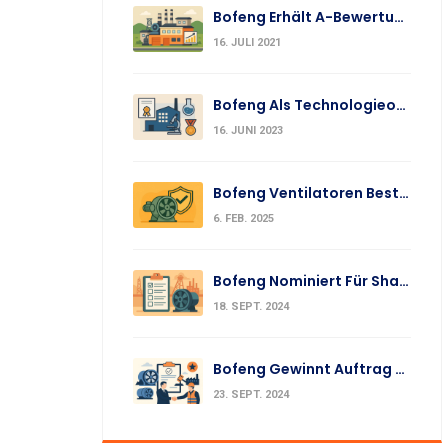
Bofeng Erhält A-Bewertung In Zibo Zhoucun Effizienzprüfung
16. JULI 2021
Bofeng Als Technologieorientiertes KMU 2023 Ausgezeichnet
16. JUNI 2023
Bofeng Ventilatoren Bestehen 2024 Ex-Inspektion
6. FEB. 2025
Bofeng Nominiert Für Shandong Gold Axialventilator-Projekt
18. SEPT. 2024
Bofeng Gewinnt Auftrag Für Fujian Hongkun Energieeinspar-Ventilatoren
23. SEPT. 2024