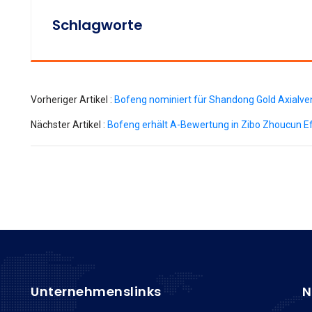
Schlagworte
Vorheriger Artikel :
Bofeng nominiert für Shandong Gold Axialven
Nächster Artikel :
Bofeng erhält A-Bewertung in Zibo Zhoucun E
Unternehmenslinks
N