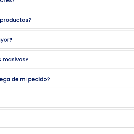
dores?
 productos?
ayor?
s masivas?
rega de mi pedido?