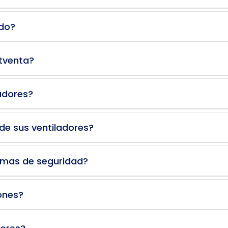
ado?
stventa?
ladores?
de sus ventiladores?
rmas de seguridad?
ones?