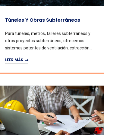
Túneles Y Obras Subterráneas
Para túneles, metros, talleres subterráneos y
otros proyectos subterráneos, ofrecemos
sistemas potentes de ventilación, extracción
de polvo y enfriamiento para optimizar el
LEER MÁS
entorno de construcción, mejorar la calidad del
aire, garantizar la seguridad de los
trabajadores y facilitar una ejecución fluida del
proyecto.