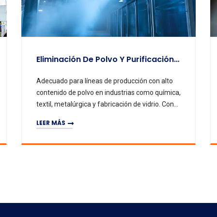
Eliminación De Polvo Y Purificación Del Aire
Adecuado para líneas de producción con alto
contenido de polvo en industrias como química,
textil, metalúrgica y fabricación de vidrio. Con
ventiladores dedicados de extracción y
LEER MÁS
nebulización, captura y elimina eficazmente
partículas de polvo en el aire, garantizando
purificación y cumplimiento de normas
medioambientales.