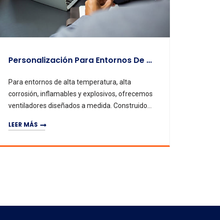
Personalización Para Entornos De Alta Temperatura, Corrosivos Y Especiales
Para entornos de alta temperatura, alta
corrosión, inflamables y explosivos, ofrecemos
ventiladores diseñados a medida. Construidos
con materiales resistentes al calor y la
LEER MÁS
corrosión o con características anti-explosión
según los requisitos del cliente, ideales para
fundición, procesos químicos y tratamiento de
residuos.