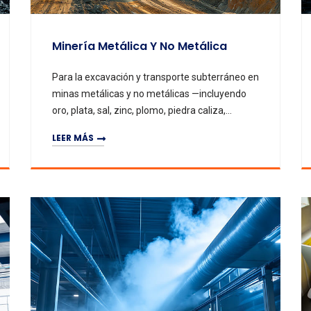
Minería Metálica Y No Metálica
Para la excavación y transporte subterráneo en
minas metálicas y no metálicas —incluyendo
oro, plata, sal, zinc, plomo, piedra caliza,
arenisca, hierro, yeso, mármol y potasa—
LEER MÁS
instalamos sistemas de ventilación principales
y locales de alta eficiencia para circular aire
fresco, reducir niveles de gases tóxicos y
mejorar la salud y productividad de los mineros.