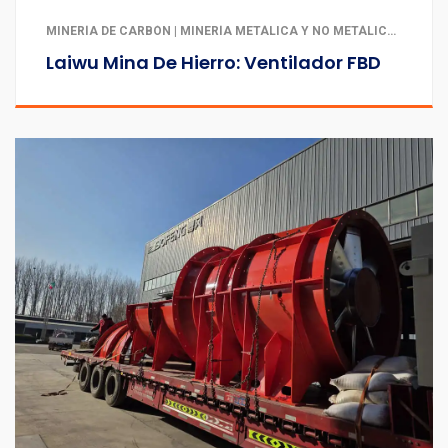
MINERÍA DE CARBÓN | MINERÍA METÁLICA Y NO METÁLICA | PERSONALIZACIÓN PARA ENTORNOS DE ALTA TEMPERATURA, CORROSIVOS Y ESPECIALES | TÚNELES Y OBRAS SUBTERRÁNEAS
Laiwu Mina De Hierro: Ventilador FBD