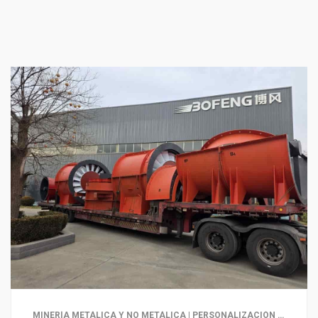
MINERÍA METÁLICA Y NO METÁLICA | PERSONALIZACIÓN PARA ENTORNOS DE ALTA TEMPERATURA, CORROSIVOS Y ESPECIALES | TÚNELES Y OBRAS SUBTERRÁNEAS