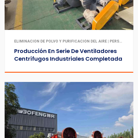
ELIMINACIÓN DE POLVO Y PURIFICACIÓN DEL AIRE | PERSONALIZACIÓN PARA ENTORNOS DE ALTA TEMPERATURA, CORROSIVOS Y ESPECIALES | VENTILACIÓN Y EXTRACCIÓN INDUSTRIAL
Producción En Serie De Ventiladores
Centrífugos Industriales Completada