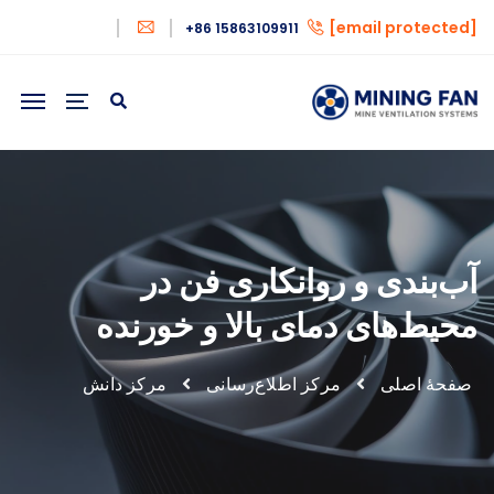
[email protected]
+86 15863109911
آب‌بندی و روانکاری فن در
محیط‌های دمای بالا و خورنده
صفحهٔ اصلی
مرکز اطلاع‌رسانی
مرکز دانش