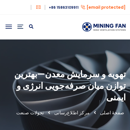
[email protected]
+86 15863109911
تهویه و سرمایش معدن—بهترین
توازن میان صرفه‌جویی انرژی و
ایمنی
صفحهٔ اصلی
مرکز اطلاع‌رسانی
تحولات صنعت