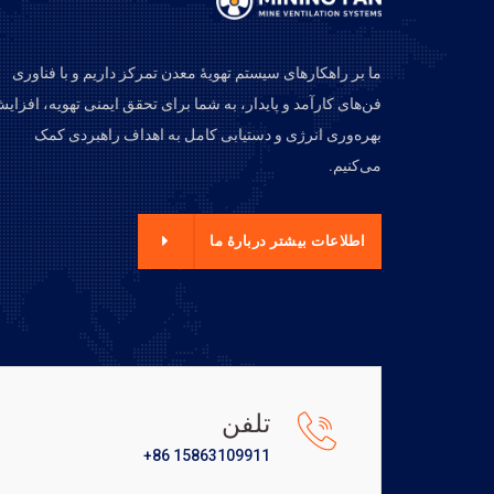
ما بر راهکارهای سیستم تهویهٔ معدن تمرکز داریم و با فناوری
فن‌های کارآمد و پایدار، به شما برای تحقق ایمنی تهویه، افزای
بهره‌وری انرژی و دستیابی کامل به اهداف راهبردی کمک
می‌کنیم.
شتر دربارهٔ ما
اطلاعات بیشتر دربارهٔ ما
تلفن
+86 15863109911