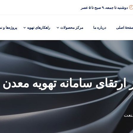
دوشنبه تا جمعه، ۹ صبح تا ۵ عصر
فحهٔ اصلی
درباره ما
مرکز محصولات
راهکارهای تهویه
پروژه‌ها و نم
Lion One Met از ارتقای سامانه تهوی
نعت