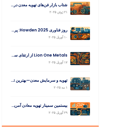
شتاب بازار فن‌های تهویه معدن در سال 2025: ساخت معادن هوشمندتر
۲۱ ژوئن ۲۰۲۵
روز فناوری Howden 2025: پرده‌برداری کامل از نوآوری‌های معدنی
۱۰ آوریل ۲۰۲۵
Lion One Metals از ارتقای سامانه تهویه معدن و تولید طلای فصل نخست خبر داد
۱۷ آوریل ۲۰۲۵
تهویه و سرمایش معدن—بهترین توازن میان صرفه‌جویی انرژی و ایمنی
۱ مه ۲۰۲۵
بیستمین سمینار تهویه معادن آمریکای شمالی به‌زودی برگزار می‌شود
۲۹ آوریل ۲۰۲۵