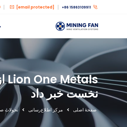
[email protected]
+86 15863109911
ص
als
نخست خبر داد
صفحهٔ اصلی
مرکز اطلاع‌رسانی
تحولات ص