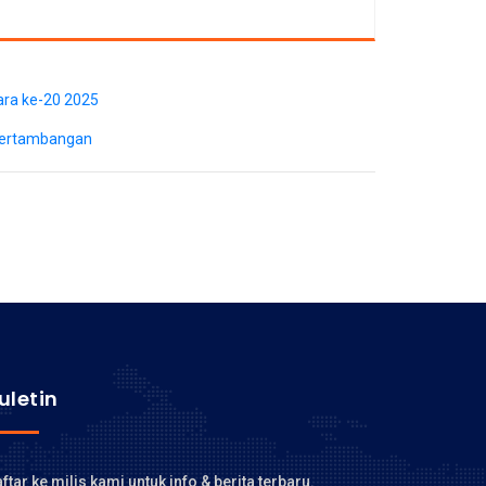
ara ke-20 2025
 Pertambangan
uletin
ftar ke milis kami untuk info & berita terbaru.