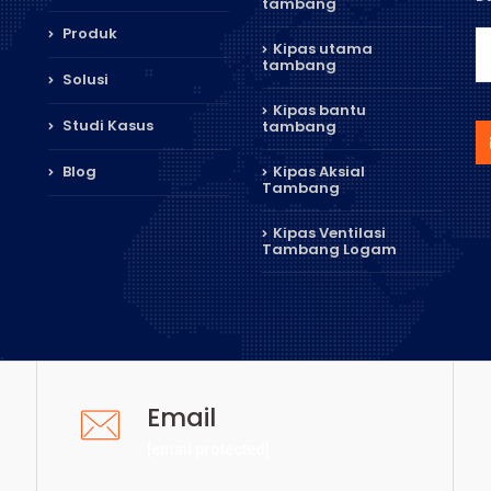
tambang
Produk
Kipas utama
tambang
Solusi
Kipas bantu
Studi Kasus
tambang
Blog
Kipas Aksial
Tambang
Kipas Ventilasi
Tambang Logam
Email
[email protected]