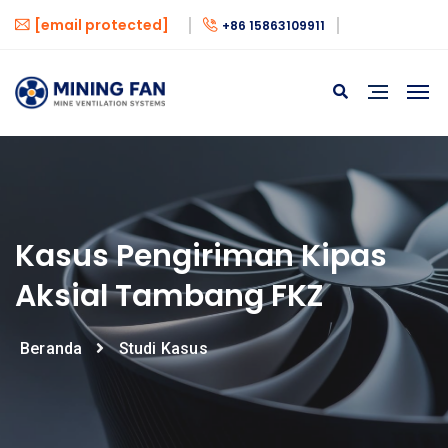
[email protected]
+86 15863109911
Kasus Pengiriman Kipas
Aksial Tambang FKZ
Beranda
Studi Kasus