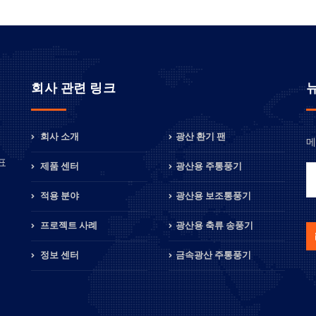
회사 관련 링크
회사 소개
광산 환기 팬
메
정
표
제품 센터
광산용 주통풍기
적용 분야
광산용 보조통풍기
프로젝트 사례
광산용 축류 송풍기
정보 센터
금속광산 주통풍기