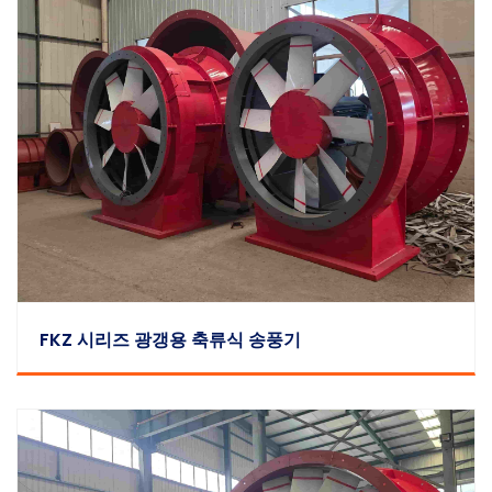
FKZ 시리즈 광갱용 축류식 송풍기