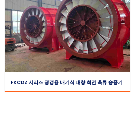
FKCDZ 시리즈 광갱용 배기식 대향 회전 축류 송풍기