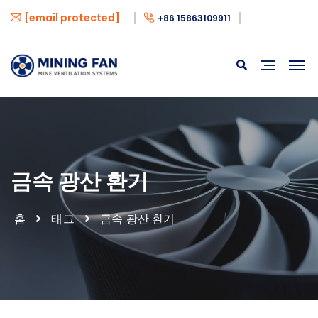
[email protected]
+86 15863109911
금속 광산 환기
홈
태그
금속 광산 환기