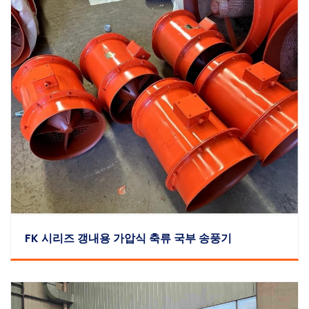
FK 시리즈 갱내용 가압식 축류 국부 송풍기