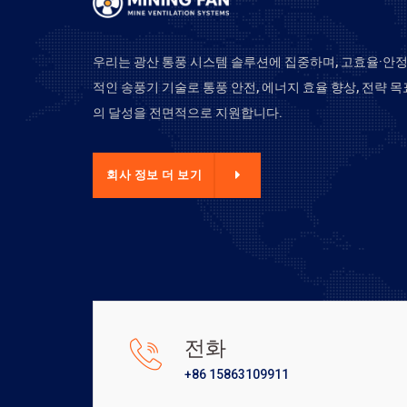
우리는 광산 통풍 시스템 솔루션에 집중하며, 고효율·안
적인 송풍기 기술로 통풍 안전, 에너지 효율 향상, 전략 목
의 달성을 전면적으로 지원합니다.
사 정보 더 보기
회사 정보 더 보기
전화
+86 15863109911