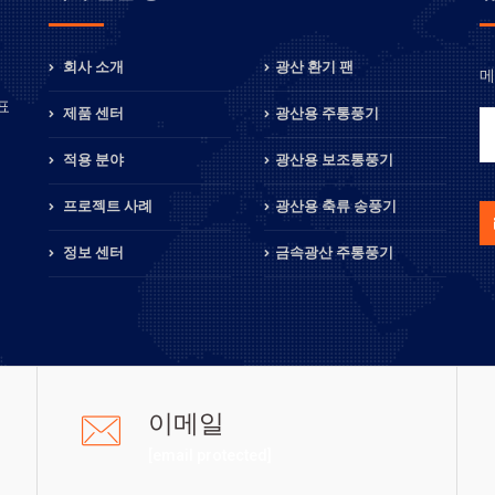
회사 소개
광산 환기 팬
메
정
표
제품 센터
광산용 주통풍기
적용 분야
광산용 보조통풍기
프로젝트 사례
광산용 축류 송풍기
정보 센터
금속광산 주통풍기
이메일
[email protected]