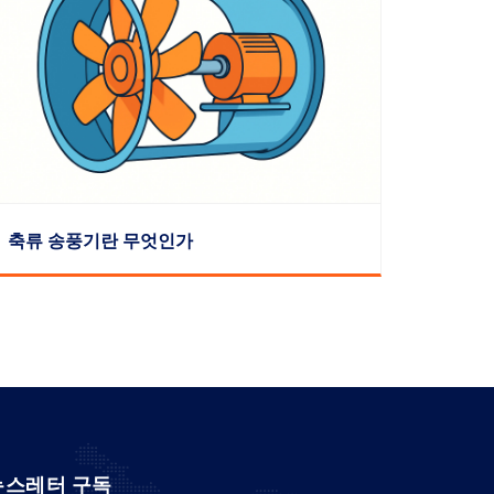
축류 송풍기란 무엇인가
뉴스레터 구독