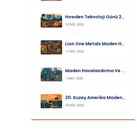
Howden Teknoloji Günü 2025: Madencilikte Yenilikçi Teknolojiler
10 NIS 2025
Lion One Metals Maden Havalandırma Yükseltmesini Duyurdu Ve İlk Çeyrek Altın Üretimini Açıkladı
17 NIS 2025
Maden Havalandırma Ve Soğutma: Enerji Tasarrufu Ile Güvenlik Arasında En İyi Denge
1 MAY 2025
20. Kuzey Amerika Maden Havalandırma Sempozyumu Yakında
29 NIS 2025