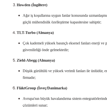
Howden
(İngiltere)
Ağır iş koşullarına uygun fanlar konusunda uzmanlaşmıştı
güçlü mühendislik özelleştirme kapasitesine sahiptir;
TLT-Turbo
(Almanya)
Çok kademeli yüksek basınçlı eksenel fanları enerji ve p
güvenilirliği önde gelmektedir;
Ziehl-Abegg
(Almanya)
Düşük gürültülü ve yüksek verimli fanları ile ünlüdür, 
firmadır;
FläktGroup
(İsveç
/
Danimarka)
Avrupa'nın büyük havalandırma sistem entegratörlerinde
çözümleri sunar;