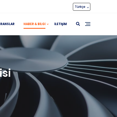
Türkçe
ERANSLAR
HABER & BILGI
İLETIŞIM
isi