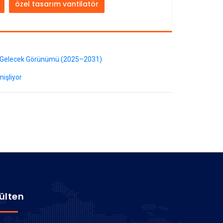
özel tasarım vantilatör
e Gelecek Görünümü (2025–2031)
işliyor
ülten