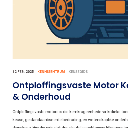
12 FEB. 2025
KENNISENTRUM
KEUSEGIDS
Ontploffingsvaste Motor Ke
& Onderhoud
Ontploffingsvaste motors is die kernkrageenhede vir kritieke t
keuse, gestandaardiseerde bedrading, en wetenskaplike onderhou
dienslewe. Hierdie gids dek drie sleutel aspekte—sertifisering