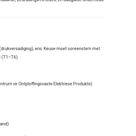
x p (drukversadiging), ens. Keuse moet ooreenstem met
s (T1–T6).
ntrum vir Ontploffingsvaste Elektriese Produkte)
tand)