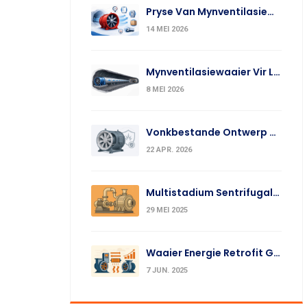
Pryse Van Mynventilasiewaaiers
14 MEI 2026
Mynventilasiewaaier Vir Langafstand-Ventilasie
8 MEI 2026
Vonkbestande Ontwerp Vir Myn-Hulpwaaiers Ondergronds
22 APR. 2026
Multistadium Sentrifugale Waaiers: Beginsels & Toepassings
29 MEI 2025
Waaier Energie Retrofit Gevalle & Koste-Voordeel Analise
7 JUN. 2025