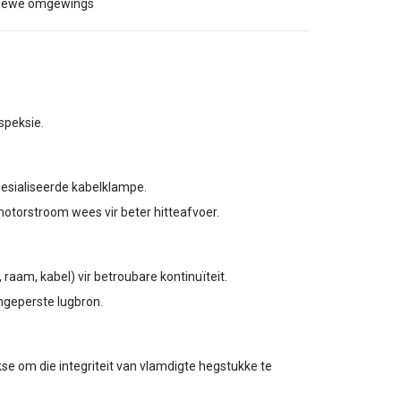
osiewe omgewings
nspeksie.
pesialiseerde kabelklampe.
torstroom wees vir beter hitteafvoer.
 raam, kabel) vir betroubare kontinuïteit.
amgeperste lugbron.
kse om die integriteit van vlamdigte hegstukke te