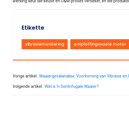
werking deur die keuse en O&M-proses verseker, en die produk
Etikette
vibrasiemonitering
ontploffingsvaste motor
Vorige artikel :
Waaiergevalanalise: Voorkoming van Vibrasie en
Volgende artikel :
Wat is ’n Sentrifugale Waaier?