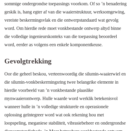
sommige ondergrondse toepassings voorkom. Of so ’n benadering
geskik is, hang egter af van die waaierstruktuur, werksomgewing,
vereiste beskermingsvlak en die ontwerpstandaard wat gevolg
word. Om hierdie rede moet vonkbestande ontwerp altyd binne
die volledige ingenieurskonteks van die toepassing beoordeel
word, eerder as volgens een enkele komponentkeuse.
Gevolgtrekking
Oor die geheel beskou, verteenwoordig die silumin-waaierwiel en
die silumin-vonkbeskermingsring twee belangrike elemente in
hierdie voorbeeld van ’n vonkbestande plaaslike
mynwaaierontwerp. Hulle waarde word werklik betekenisvol
wanneer hulle in ’n volledige strukturele en operasionele
oplossing geïntegreer word wat ook rekening hou met
loopspeling, meganiese stabiliteit, vibrasiebeheer en ondergrondse