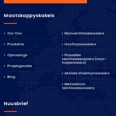
Maatskappyskakels
Oor Ons
Mynventilasiewaaiers
Produkte
Hoofmynwaaiers
Oplossings
Plaaslike
ventilasiewaaiers (myn-
hulpwaaiers)
Projekgevalle
Aksiale Vloeimynwaaiers
Blog
Metaalmyn
Ventilasiewaaiers
Nuusbrief