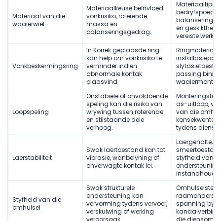
Materiaaltipes,
Materiaalkeuse beïnvloed
bedryfspoed,
Materiaal van die
vonkrisiko, roterende
balanseringsg
waaierwiel
massa en
en geskiktheid 
balanseringsgedrag.
vereiste werksl
’n Korrek geplaasde ring
Ringmateriaal,
kan help om vonkrisiko te
installasieposis
Vonkbeskermingsring
verminder indien
slytasietoesta
abnormale kontak
passing binne 
plaasvind.
waaiermonteri
Onstabiele of onvoldoende
Monteringstole
speling kan die risiko van
as-uitloop, ve
Loopspeling
wrywing tussen roterende
van die omhul
en stilstaande dele
konsekwente s
verhoog.
tydens diens.
Laergehalte,
Swak laertoestand kan tot
smeertoestand
Laerstabiliteit
vibrasie, wanbelyning of
styfheid van
onverwagte kontak lei.
ondersteuning
instandhoudin
Swak strukturele
Omhulselsterkt
ondersteuning kan
raamonderste
Styfheid van die
vervorming tydens vervoer,
spanning by
omhulsel
verskuiwing of werking
kanaalverbind
veroorsaak.
die diensomge