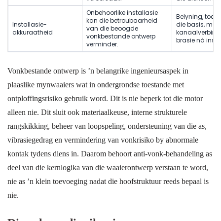
Onbehoorlike installasie
Belyning, toes
kan die betroubaarheid
Installasie-
die basis, met
van die beoogde
akkuraatheid
kanaalverbindi
vonkbestande ontwerp
brasie ná insta
verminder.
Vonkbestande ontwerp is ’n belangrike ingenieursaspek in
plaaslike mynwaaiers wat in ondergrondse toestande met
ontploffingsrisiko gebruik word. Dit is nie beperk tot die motor
alleen nie. Dit sluit ook materiaalkeuse, interne strukturele
rangskikking, beheer van loopspeling, ondersteuning van die as,
vibrasiegedrag en vermindering van vonkrisiko by abnormale
kontak tydens diens in. Daarom behoort anti-vonk-behandeling as
deel van die kernlogika van die waaierontwerp verstaan te word,
nie as ’n klein toevoeging nadat die hoofstruktuur reeds bepaal is
nie.