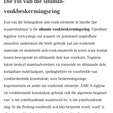
Die rol van die silumin-
vonkbeskermingsring
Een van die belangrikste anti-vonk-elemente in hierdie tipe
waaierstruktuur is die
silumin-vonkbeskermingsring
. Openbare
tegniese verwysings oor waaiers vir potensieel ontplofbare
atmosfere ondersteun die breër gebruik van nie-vonkende
materiale en strukturele anti-vonk-maatreëls in sones waar kontak
tussen bewegende en stilstaande dele kan voorkom. Tegniese
tekste beskryf materiaalvereistes vir roterende en stilstaande dele,
toelaatbare materiaalpare, spelingbeheer en voorbeelde van
vonkbeskermde konstruksie, soos beskermingsringe,
koperinsetsels en ander nie-vonkende elemente. AMCA-riglyne
vir vonkbestande konstruksie gebruik ook die algemene beginsel
van ’n nie-ysterhoudende waaierwiel en ’n nie-ysterhoudende
ring. In die Bofeng-voorbeeld wat hier bespreek word, word ’n