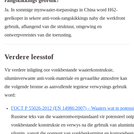
rangskikkings gebruik?
Ja. In sommige mynwaaier-toepassings in China word H62-
geelkoper in sekere anti-vonk-rangskikkings naby die werkfront
gebruik, afhangend van die struktuur, omgewing en
ontwerpvereistes van die toerusting.
Verdere leesstof
Vir verdere inligting oor vonkbestande waaierkonstruksie,
siluminverwante anti-vonk-materiale en gevaarlike atmosfere kan
die volgende bronne as aanvullende tegniese verwysings gebruik
word:
ГОСТ Р 55026-2012 (EN 14986:2007) – Waaiers wat in potensie
Russiese teks van die waaierontwerpstandaard vir potensieel ont
vonkbestande konstruksie en verwys na die gebruik van alumini
silumin, vanuit die oogpunt van vonkbeskerming en korrosiebest