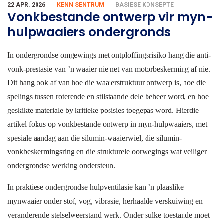
22 APR. 2026
KENNISENTRUM
BASIESE KONSEPTE
Vonkbestande ontwerp vir myn-
hulpwaaiers ondergronds
In ondergrondse omgewings met ontploffingsrisiko hang die anti-
vonk-prestasie van ’n waaier nie net van motorbeskerming af nie.
Dit hang ook af van hoe die waaierstruktuur ontwerp is, hoe die
spelings tussen roterende en stilstaande dele beheer word, en hoe
geskikte materiale by kritieke posisies toegepas word. Hierdie
artikel fokus op vonkbestande ontwerp in myn-hulpwaaiers, met
spesiale aandag aan die silumin-waaierwiel, die silumin-
vonkbeskermingsring en die strukturele oorwegings wat veiliger
ondergrondse werking ondersteun.
In praktiese ondergrondse hulpventilasie kan ’n plaaslike
mynwaaier onder stof, vog, vibrasie, herhaalde verskuiwing en
veranderende stelselweerstand werk. Onder sulke toestande moet