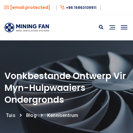
[email protected]
+86 15863109911
Vonkbestande Ontwerp Vir
Myn-Hulpwaaiers
Ondergronds
Tuis
Blog
Kennisentrum