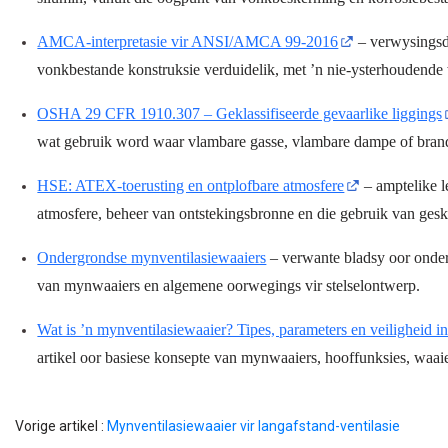
AMCA-interpretasie vir ANSI/AMCA 99-2016
– verwysingsd
vonkbestande konstruksie verduidelik, met ’n nie-ysterhoudende 
OSHA 29 CFR 1910.307 – Geklassifiseerde gevaarlike liggings
wat gebruik word waar vlambare gasse, vlambare dampe of bran
HSE: ATEX-toerusting en ontplofbare atmosfere
– amptelike l
atmosfere, beheer van ontstekingsbronne en die gebruik van geski
Ondergrondse mynventilasiewaaiers
– verwante bladsy oor onder
van mynwaaiers en algemene oorwegings vir stelselontwerp.
Wat is ’n mynventilasiewaaier? Tipes, parameters en veiligheid i
artikel oor basiese konsepte van mynwaaiers, hooffunksies, waai
Vorige artikel :
Mynventilasiewaaier vir langafstand-ventilasie