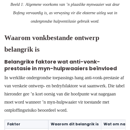
Beeld 1: Algemene voorkoms van ’n plaaslike mynwaaier wat deur
Bofeng vervaardig is, as verwysing vir die eksterne uitleg wat in
ondergrondse hulpventilasie gebruik word.
Waarom vonkbestande ontwerp
belangrik is
Belangrike faktore wat anti-vonk-
prestasie in myn-hulpwaaiers beïnvloed
In werklike ondergrondse toepassings hang anti-vonk-prestasie af
van verskeie ontwerp- en bedryfsfaktore wat saamwerk. Die tabel
hieronder gee ’n kort oorsig van die hoofpunte wat nagegaan
moet word wanneer ’n myn-hulpwaaier vir toestande met
ontploffingsrisiko beoordeel word.
Faktor
Waarom dit belangrik is
Wat om na t