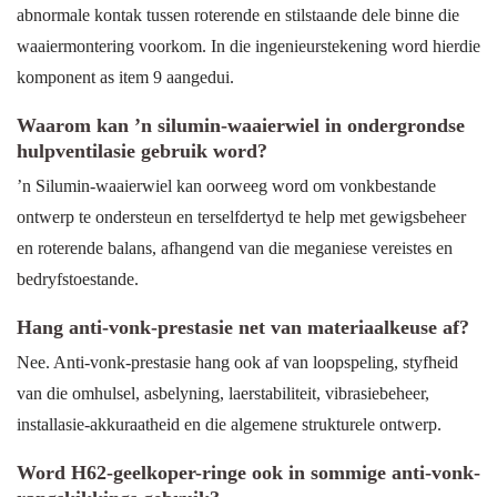
abnormale kontak tussen roterende en stilstaande dele binne die
waaiermontering voorkom. In die ingenieurstekening word hierdie
komponent as item 9 aangedui.
Waarom kan ’n silumin-waaierwiel in ondergrondse
hulpventilasie gebruik word?
’n Silumin-waaierwiel kan oorweeg word om vonkbestande
ontwerp te ondersteun en terselfdertyd te help met gewigsbeheer
en roterende balans, afhangend van die meganiese vereistes en
bedryfstoestande.
Hang anti-vonk-prestasie net van materiaalkeuse af?
Nee. Anti-vonk-prestasie hang ook af van loopspeling, styfheid
van die omhulsel, asbelyning, laerstabiliteit, vibrasiebeheer,
installasie-akkuraatheid en die algemene strukturele ontwerp.
Word H62-geelkoper-ringe ook in sommige anti-vonk-