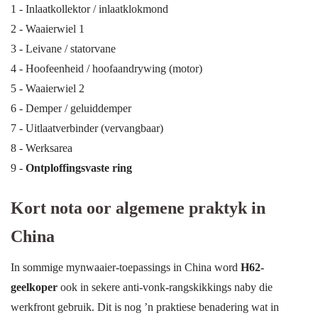
1 - Inlaatkollektor / inlaatklokmond
2 - Waaierwiel 1
3 - Leivane / statorvane
4 - Hoofeenheid / hoofaandrywing (motor)
5 - Waaierwiel 2
6 - Demper / geluiddemper
7 - Uitlaatverbinder (vervangbaar)
8 - Werksarea
9 -
Ontploffingsvaste ring
Kort nota oor algemene praktyk in
China
In sommige mynwaaier-toepassings in China word
H62-
geelkoper
ook in sekere anti-vonk-rangskikkings naby die
werkfront gebruik. Dit is nog ’n praktiese benadering wat in