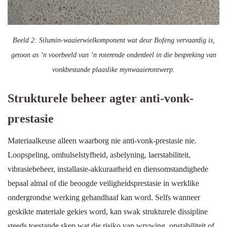
Beeld 2: Silumin-waaierwielkomponent wat deur Bofeng vervaardig is,
getoon as ’n voorbeeld van ’n roterende onderdeel in die bespreking van
vonkbestande plaaslike mynwaaierontwerp.
Strukturele beheer agter anti-vonk-
prestasie
Materiaalkeuse alleen waarborg nie anti-vonk-prestasie nie.
Loopspeling, omhulselstyfheid, asbelyning, laerstabiliteit,
vibrasiebeheer, installasie-akkuraatheid en diensomstandighede
bepaal almal of die beoogde veiligheidsprestasie in werklike
ondergrondse werking gehandhaaf kan word. Selfs wanneer
geskikte materiale gekies word, kan swak strukturele dissipline
steeds toestande skep wat die risiko van wrywing, onstabiliteit of