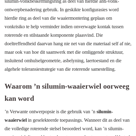
silumin-vonkbeskermingsring as deel van hierdie anti-vonk-
ontwerpbenadering gebruik. In geskikte konfigurasies word
hierdie ring as deel van die waaiermontering geplaas om
vonkrisiko te help verminder indien onverwagte kontak tussen
roterende en stilstaande komponente plaasvind. Die
doeltreffendheid daarvan hang nie net van die materiaal self af nie,
maar ook van hoe dit saamwerk met die omliggende struktuur,
insluitend omhulselgeometrie, asbelyning, laertoestand en die
algehele toleransiestrategie van die roterende samestelling.
Waarom ’n silumin-waaierwiel oorweeg
kan word
’n Verwante ontwerpopsie is die gebruik van ’n
silumin-
waaierwiel
in geselekteerde toepassings. Wanneer dit as deel van
die volledige roterende stelsel beoordeel word, kan ’n silumin-