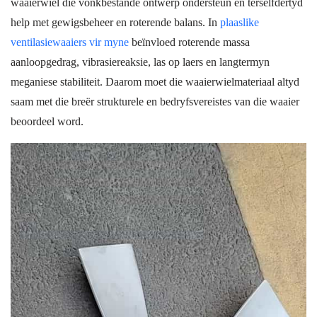
waaierwiel die vonkbestande ontwerp ondersteun en terselfdertyd
help met gewigsbeheer en roterende balans. In
plaaslike
ventilasiewaaiers vir myne
beïnvloed roterende massa
aanloopgedrag, vibrasiereaksie, las op laers en langtermyn
meganiese stabiliteit. Daarom moet die waaierwielmateriaal altyd
saam met die breër strukturele en bedryfsvereistes van die waaier
beoordeel word.