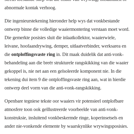
abnormale kontak verhoog.
Die ingenieurstekening hieronder help wys dat vonkbestande
ontwerp binne die volledige waaiermontering verstaan moet word.
Die gemerkte posisies sluit die inlaatkollektor, waaierwiele,
leivane, hoofaandrywing, demper, uitlaatverbinder, werksarea en
die
ontploffingsvaste ring
in. Dit maak duidelik dat anti-vonk-
behandeling aan die breër strukturele rangskikking van die waaier
gekoppel is, nie net aan een geïsoleerde komponent nie. In die
tekening dui item 9 die ontploffingsvaste ring aan, wat in hierdie
ontwerp deel vorm van die anti-vonk-rangskikking.
Openbare tegniese tekste oor waaiers vir potensieel ontplofbare
atmosfere toon ook geïllustreerde voorbeelde van anti-vonk-
konstruksie, insluitend vonkbeskermde ringe, koperinsetsels en
ander nie-vonkende elemente by waarskynlike wrywingsposisies.