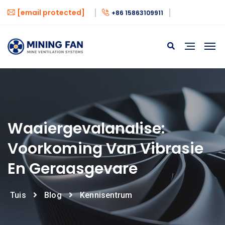
[email protected]
+86 15863109911
Waaiergevalanalise:
Voorkoming Van Vibrasie
En Geraasgevare
Tuis
Blog
Kennisentrum