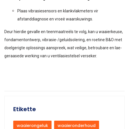
Plaas vibrasiesensors en klankvlakmeters vir
afstanddiagnose en vroeë waarskuwings.
Deur hierdie gevalle en teenmaatreëls te volg, kan u waaierkeuse,
fondamentontwerp, vibrasie-/geluidsolering, en roetine B&O met
doelgerigte oplossings aanspreek, wat veilige, betroubare en lae-
geraasede werking van u ventilasiestelsel verseker.
Etikette
waaierongeluk
waaieronderhoud