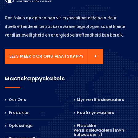
Ons fokus op oplossings vir mynventilasiestelsels deur
doeltreffende en betroubare waaiertegnologie, sodat klante
ventilasieveiligheid en energiedoeltreffendheid kan bereik.
LEES MEER OOR ONS MAATSKAPPY
Maatskappyskakels
Oor Ons
Mynventilasiewaaiers
Produkte
Hoofmynwaaiers
Oplossings
Plaaslike
ventilasiewaaiers (myn-
hulpwaaiers)