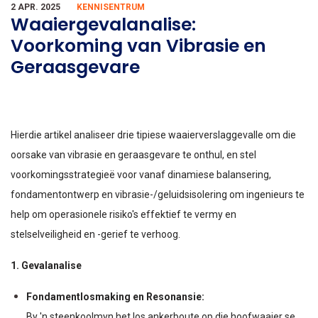
2 APR. 2025
KENNISENTRUM
Waaiergevalanalise:
Voorkoming van Vibrasie en
Geraasgevare
Hierdie artikel analiseer drie tipiese waaierverslaggevalle om die
oorsake van vibrasie en geraasgevare te onthul, en stel
voorkomingsstrategieë voor vanaf dinamiese balansering,
fondamentontwerp en vibrasie-/geluidsisolering om ingenieurs te
help om operasionele risiko's effektief te vermy en
stelselveiligheid en -gerief te verhoog.
1. Gevalanalise
Fondamentlosmaking en Resonansie:
By 'n steenkoolmyn het los ankerboute op die hoofwaaier se