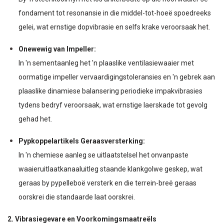
fondament tot resonansie in die middel-tot-hoeë spoedreeks
gelei, wat ernstige dopvibrasie en selfs krake veroorsaak het.
Onewewig van Impeller:
In 'n sementaanleg het 'n plaaslike ventilasiewaaier met
oormatige impeller vervaardigingstoleransies en 'n gebrek aan
plaaslike dinamiese balansering periodieke impakvibrasies
tydens bedryf veroorsaak, wat ernstige laerskade tot gevolg
gehad het.
Pypkoppelartikels Geraasversterking:
In 'n chemiese aanleg se uitlaatstelsel het onvanpaste
waaieruitlaatkanaaluitleg staande klankgolwe geskep, wat
geraas by pypelleboë versterk en die terrein-breë geraas
oorskrei die standaarde laat oorskrei.
2. Vibrasiegevare en Voorkomingsmaatreëls