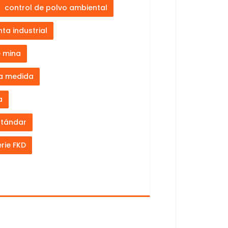
control de polvo ambiental
ta industrial
e mina
 a medida
a
stándar
erie FKD