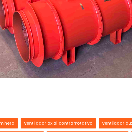
 minero
ventilador axial contrarrotativo
ventilador aux