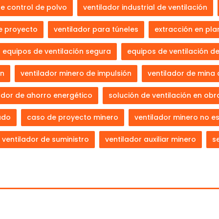
de control de polvo
ventilador industrial de ventilación
e proyecto
ventilador para túneles
extracción en plan
equipos de ventilación segura
equipos de ventilación d
ón
ventilador minero de impulsión
ventilador de mina
ador de ahorro energético
solución de ventilación en obr
ado
caso de proyecto minero
ventilador minero no e
ventilador de suministro
ventilador auxiliar minero
s