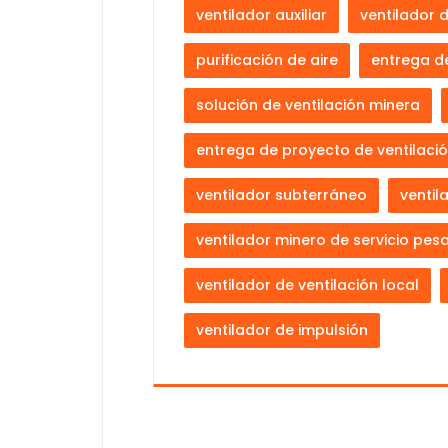
ventilador auxiliar
ventilador 
purificación de aire
entrega d
solución de ventilación minera
entrega de proyecto de ventilaci
ventilador subterráneo
ventil
ventilador minero de servicio pes
ventilador de ventilación local
ventilador de impulsión