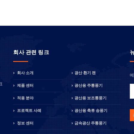
회사 관련 링크
회사 소개
광산 환기 팬
메
정
표
제품 센터
광산용 주통풍기
적용 분야
광산용 보조통풍기
프로젝트 사례
광산용 축류 송풍기
정보 센터
금속광산 주통풍기