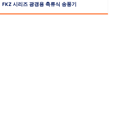
FKZ 시리즈 광갱용 축류식 송풍기