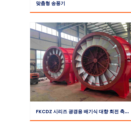
맞춤형 송풍기
F
KCDZ 시리즈 광갱용 배기식 대향 회전 축류 송풍기