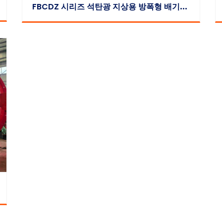
F
BCDZ 시리즈 석탄광 지상용 방폭형 배기식 대향 회전 축류 송풍기