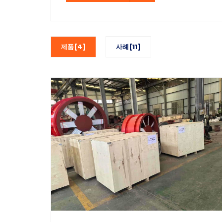
제품[4]
사례[11]