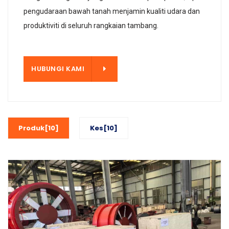
pengudaraan bawah tanah menjamin kualiti udara dan
produktiviti di seluruh rangkaian tambang.
KAMI
HUBUNGI KAMI
Produk[10]
Kes[10]