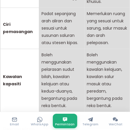
khusus.
Padat sepanjang
Memerlukan ruang
arah aliran dan
yang sesuai untuk
Ciri
sesuai untuk
sarung, salur masuk
pemasangan
susunan saluran
dan arah
atau stesen kipas.
pelepasan.
Boleh
Boleh
menggunakan
menggunakan
pelarasan sudut
kawalan kelajuan,
Kawalan
bilah, kawalan
kawalan salur
kapasiti
kelajuan atau
masuk atau
kedua-duanya,
peredam,
bergantung pada
bergantung pada
reka bentuk.
reka bentuk.
Hanya tersedia bagi
Biasanya dipilih
Email
WhatsApp
Permintaan
Telegram
WeChat
reka bentuk kipas
untuk satu arah
Operasi aliran