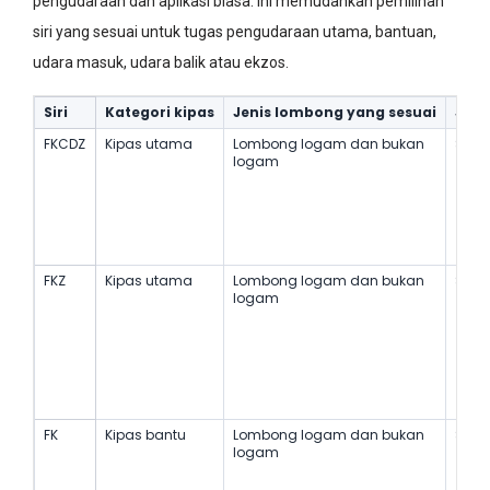
pengudaraan dan aplikasi biasa. Ini memudahkan pemilihan
siri yang sesuai untuk tugas pengudaraan utama, bantuan,
udara masuk, udara balik atau ekzos.
Siri
Kategori kipas
Jenis lombong yang sesuai
Jeni
FKCDZ
Kipas utama
Lombong logam dan bukan
Stan
logam
FKZ
Kipas utama
Lombong logam dan bukan
Stan
logam
FK
Kipas bantu
Lombong logam dan bukan
Stan
logam