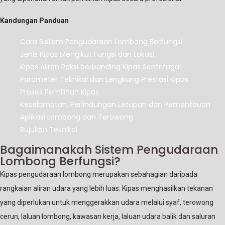
Kandungan Panduan
Cara Sistem Pengudaraan Lombong Berfungsi
Jenis Kipas Mengikut Fungsi dan Lokasi
Kipas Aliran Paksi berbanding Kipas Sentrifugal
Parameter Teknikal dan Lengkung Prestasi Kipas
Proses Pemilihan Kipas
Keselamatan, Perlindungan Letupan dan Pemantauan
Aplikasi Lombong dan Terowong
Rujukan Teknikal
Bagaimanakah Sistem Pengudaraan
Lombong Berfungsi?
Kipas pengudaraan lombong merupakan sebahagian daripada
rangkaian aliran udara yang lebih luas. Kipas menghasilkan tekanan
yang diperlukan untuk menggerakkan udara melalui syaf, terowong
cerun, laluan lombong, kawasan kerja, laluan udara balik dan saluran