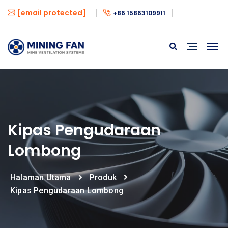
[email protected]
+86 15863109911
Kipas Pengudaraan
Lombong
Halaman Utama
Produk
Kipas Pengudaraan Lombong