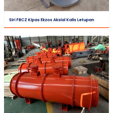
Siri FBCZ Kipas Ekzos Aksial Kalis Letupan