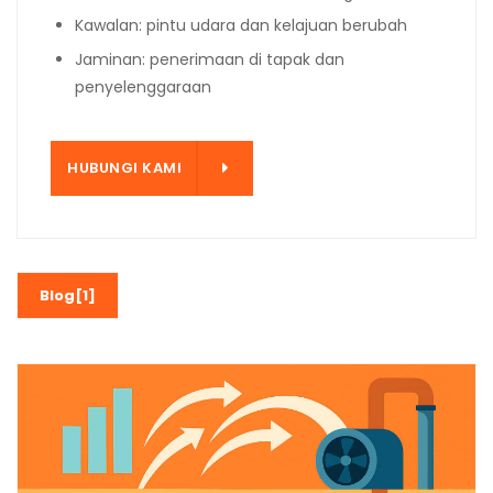
Kawalan: pintu udara dan kelajuan berubah
Jaminan: penerimaan di tapak dan
penyelenggaraan
KAMI
HUBUNGI KAMI
Blog[1]