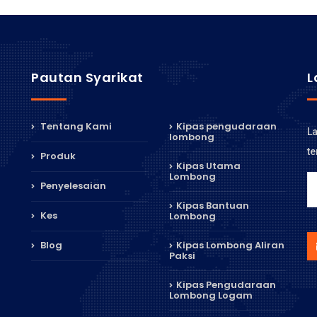
Pautan Syarikat
L
Tentang Kami
Kipas pengudaraan
La
lombong
te
Produk
Kipas Utama
Lombong
Penyelesaian
Kipas Bantuan
Kes
Lombong
Blog
Kipas Lombong Aliran
Paksi
Kipas Pengudaraan
Lombong Logam