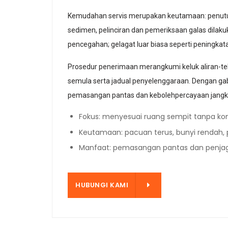
Kemudahan servis merupakan keutamaan: penutup 
sedimen, pelinciran dan pemeriksaan galas dilaku
pencegahan; gelagat luar biasa seperti peningka
Prosedur penerimaan merangkumi keluk aliran-te
semula serta jadual penyelenggaraan. Dengan gabu
pemasangan pantas dan kebolehpercayaan jangka
Fokus: menyesuai ruang sempit tanpa ko
Keutamaan: pacuan terus, bunyi rendah,
Manfaat: pemasangan pantas dan penjag
HUBUNGI KAMI
HUBUNGI KAMI