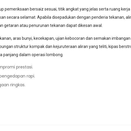
pemeriksaan bersaiz sesuai, titik angkat yang jelas serta ruang ke
kan secara selamat. Apabila disepadukan dengan penderia tekanan, alir
tan getaran atau penurunan tekanan dapat dikesan awal.
kanan, aras bunyi, kecekapan, ujian kebocoran dan semakan imbangan 
ngan struktur kompak dan kejuruteraan aliran yang teliti, kipas berstr
 panjang dalam operasi lombong.
mpromi prestasi.
 pengedapan rapi.
aan ringkas.