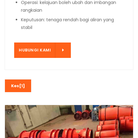
Operasi: kelajuan boleh ubah dan imbangan
rangkaian
Keputusan: tenaga rendah bagi aliran yang
stabil
KAMI
HUBUNGI KAMI
Kes[1]