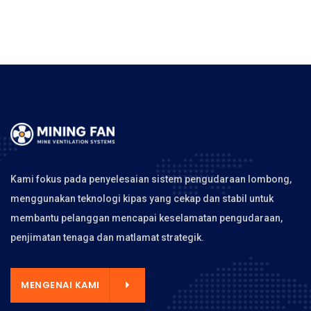
Kami fokus pada penyelesaian sistem pengudaraan lombong,
menggunakan teknologi kipas yang cekap dan stabil untuk
membantu pelanggan mencapai keselamatan pengudaraan,
penjimatan tenaga dan matlamat strategik.
MENGENAI KAMI