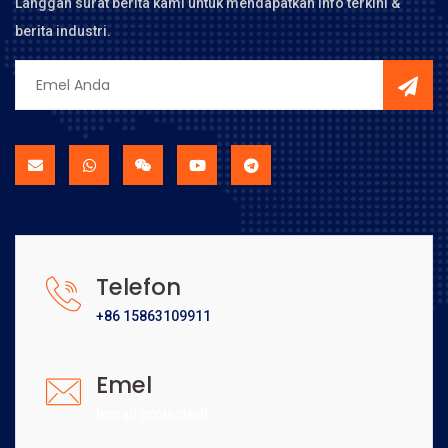
Langgan surat berita kami untuk mendapatkan info terkini &
berita industri.
Telefon
+86 15863109911
Emel
[email protected]