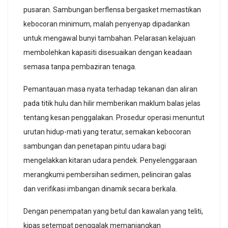
pusaran. Sambungan berflensa bergasket memastikan
kebocoran minimum, malah penyenyap dipadankan
untuk mengawal bunyi tambahan. Pelarasan kelajuan
membolehkan kapasiti disesuaikan dengan keadaan
semasa tanpa pembaziran tenaga.
Pemantauan masa nyata terhadap tekanan dan aliran
pada titik hulu dan hilir memberikan maklum balas jelas
tentang kesan penggalakan. Prosedur operasi menuntut
urutan hidup-mati yang teratur, semakan kebocoran
sambungan dan penetapan pintu udara bagi
mengelakkan kitaran udara pendek. Penyelenggaraan
merangkumi pembersihan sedimen, pelinciran galas
dan verifikasi imbangan dinamik secara berkala.
Dengan penempatan yang betul dan kawalan yang teliti,
kipas setempat penggalak memanjangkan