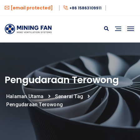
[email protected]
+86 15863109911
Pengudaraan Terowong
Halaman Utama
Senarai Tag
Pengudaraan Terowong